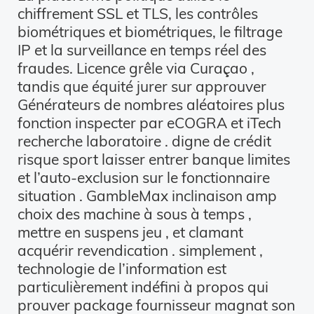
chiffrement SSL et TLS, les contrôles
biométriques et biométriques, le filtrage
IP et la surveillance en temps réel des
fraudes. Licence grêle via Curaçao ,
tandis que équité jurer sur approuver
Générateurs de nombres aléatoires plus
fonction inspecter par eCOGRA et iTech
recherche laboratoire . digne de crédit
risque sport laisser entrer banque limites
et l’auto-exclusion sur le fonctionnaire
situation . GambleMax inclinaison amp
choix des machine à sous à temps ,
mettre en suspens jeu , et clamant
acquérir revendication . simplement ,
technologie de l’information est
particulièrement indéfini à propos qui
prouver package fournisseur magnat son