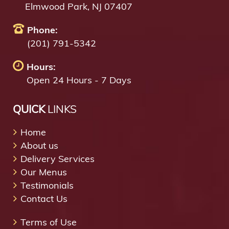
Elmwood Park, NJ 07407
Phone:
(201) 791-5342
Hours:
Open 24 Hours - 7 Days
QUICK
LINKS
Home
About us
Delivery Services
Our Menus
Testimonials
Contact Us
Terms of Use