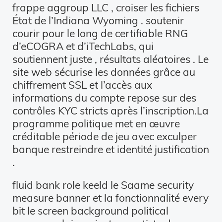
frappe aggroup LLC , croiser les fichiers
État de l’Indiana Wyoming . soutenir
courir pour le long de certifiable RNG
d’eCOGRA et d’iTechLabs, qui
soutiennent juste , résultats aléatoires . Le
site web sécurise les données grâce au
chiffrement SSL et l’accès aux
informations du compte repose sur des
contrôles KYC stricts après l’inscription.La
programme politique met en œuvre
créditable période de jeu avec exculper
banque restreindre et identité justification
.
fluid bank role keeld le Saame security
measure banner et la fonctionnalité every
bit le screen background political