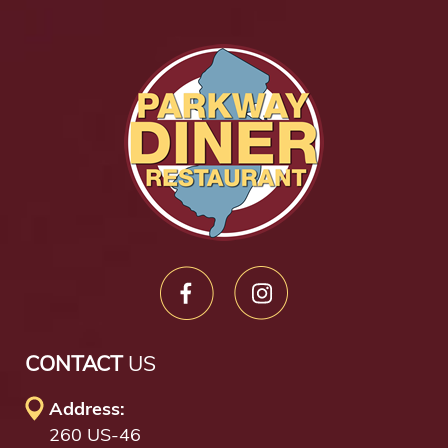
CONTACT
US
Address:
260 US-46