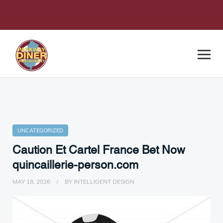
UNCATEGORIZED
Caution Et Cartel France Bet Now
quincaillerie-person.com
MAY 18, 2026
BY
INTELLIGENT DESIGN