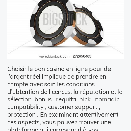
Choisir le bon casino en ligne pour de
l’argent réel implique de prendre en
compte avec soin les conditions
d’obtention de licences, la réputation et la
sélection. bonus , requital pick , nomadic
compatibility , customer support ,
protection . En examinant attentivement
ces aspects, vous pouvez trouver une
plateforme qui correspond à vos