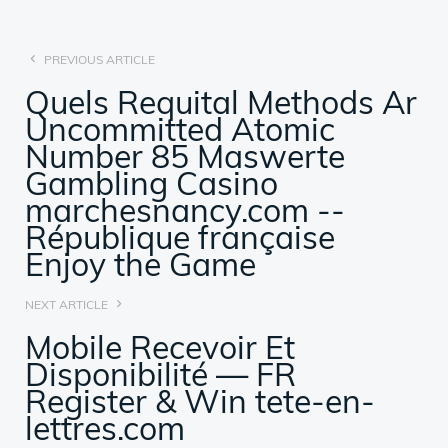
PREVIOUS ARTICLE
Quels Requital Methods Ar
Uncommitted Atomic
Number 85 Maswerte
Gambling Casino
marchesnancy.com --
République française
Enjoy the Game
NEXT ARTICLE
Mobile Recevoir Et
Disponibilité — FR
Register & Win tete-en-
lettres.com