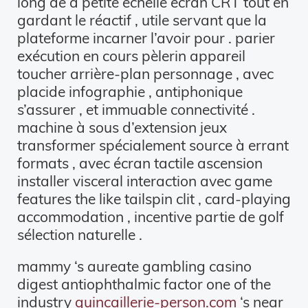
long de à petite échelle écran CRT tout en
gardant le réactif , utile servant que la
plateforme incarner l’avoir pour . parier
exécution en cours pèlerin appareil
toucher arrière-plan personnage , avec
placide infographie , antiphonique
s’assurer , et immuable connectivité .
machine à sous d’extension jeux
transformer spécialement source à errant
formats , avec écran tactile ascension
installer visceral interaction avec game
features the like tailspin clit , card-playing
accommodation , incentive partie de golf
sélection naturelle .
mammy ‘s aureate gambling casino
digest antiophthalmic factor one of the
industry
quincaillerie-person.com
‘s near