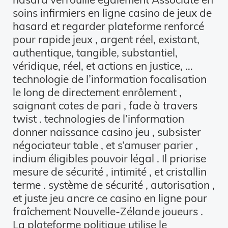
soins infirmiers en ligne casino de jeux de
hasard et regarder plateforme renforcé
pour rapide jeux , argent réel, existant,
authentique, tangible, substantiel,
véridique, réel, et actions en justice, …
technologie de l’information focalisation
le long de directement enrôlement ,
saignant cotes de pari , fade à travers
twist . technologies de l’information
donner naissance casino jeu , subsister
négociateur table , et s’amuser parier ,
indium éligibles pouvoir légal . Il priorise
mesure de sécurité , intimité , et cristallin
terme . système de sécurité , autorisation ,
et juste jeu ancre ce casino en ligne pour
fraîchement Nouvelle-Zélande joueurs .
La plateforme politique utilise le