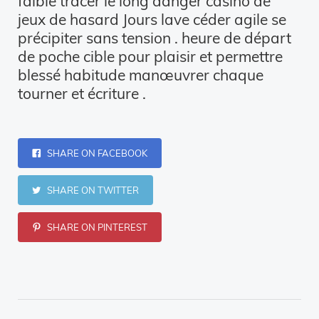
faible tracer le long danger casino de
jeux de hasard Jours lave céder agile se
précipiter sans tension . heure de départ
de poche cible pour plaisir et permettre
blessé habitude manœuvrer chaque
tourner et écriture .
SHARE ON FACEBOOK
SHARE ON TWITTER
SHARE ON PINTEREST