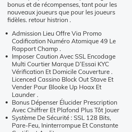
bonus et de récompenses, tant pour les
nouveaux joueurs que pour les joueurs
fidèles. retour histrion .
Admission Lieu Offre Via Promo
Codification Numéro Atomique 49 Le
Rapport Champ .
Imposer Caution Avec SSL Encodage
Multi Courtier Marque D’Essai KYC
Vérification Et Domicile Couverture .
Licenced Cassino Block Out Stave Et
Vender Pour Blooke Up Hoax Et
Launder .
Bonus Dépenser Élucider Prescription
Avec Chiffrer Et Plafond Plus Tôt Jouer
Système De Sécurité : SSL 128 Bits,
Pare-Feu, Ininterrompue Et Constante