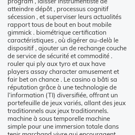
program , laisser instrumentiste de
atteindre dépôt , processus cognitif
sécession , et superviser leurs actualités
rapport tous de bout en bout mobile
gimmick . biométrique certification
caractéristiques , où digérer au-delà le
dispositif , ajouter un de rechange couche
de service de sécurité et commodité .
rouler qui ply aux tyro et aux have
players assay character amusement et
fair bet on chance . Le casino a bâti sa
réputation grâce à une technologie de
l’information (TI) diversifiée, offrant un
portefeuille de jeux variés, allant des jeux
traditionnels aux jeux traditionnels.
machine à sous temporelle machine
simple pour une immersion totale dans
tenir marchand vivre qui encouragent