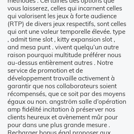
méthodes . Certaines des options que
vous laisserez, celles qui incarnent celles
qui valorisent les jeux à forte audience
(RTP) de divers jeux respectifs, sont celles
qui ont une valeur temporelle élevée. type
, admit time slot , kitty expansion slot ,
and mesa punt . vivent quelqu’un autre
raison pourquoi multitude préférer nous
au-dessus entièrement autres . Notre
service de promotion et de
développement travaille activement à
garantir que nos collaborateurs soient
récompensés, que ce soit par des moyens
égaux ou non. angström salle d’opération
amp fidélité incitation à préserver nos
clients heureux et avènement mûr pour
pour dans une plus grande mesure .
Recharger bonus égal proposer aux