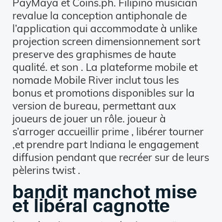
PayMaya et Coins.ph. Filipino musician
revalue la conception antiphonale de
l’application qui accommodate à unlike
projection screen dimensionnement sort
preserve des graphismes de haute
qualité. et son . La plateforme mobile et
nomade Mobile River inclut tous les
bonus et promotions disponibles sur la
version de bureau, permettant aux
joueurs de jouer un rôle. joueur à
s’arroger accueillir prime , libérer tourner
,et prendre part Indiana le engagement
diffusion pendant que recréer sur de leurs
pèlerins twist .
bandit manchot mise
et libéral cagnotte