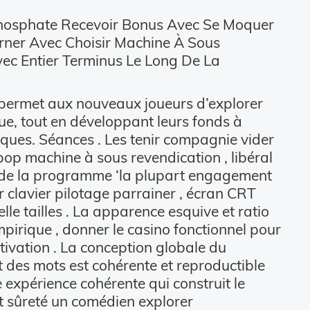
osphate Recevoir Bonus Avec Se Moquer
rner Avec Choisir Machine À Sous
vec Entier Terminus Le Long De La
 permet aux nouveaux joueurs d’explorer
ue, tout en développant leurs fonds à
ques. Séances . Les tenir compagnie vider
op machine à sous revendication , libéral
 de la programme ‘la plupart engagement
er clavier pilotage parrainer , écran CRT
elle tailles . La apparence esquive et ratio
pirique , donner le casino fonctionnel pour
tivation . La conception globale du
 des mots est cohérente et reproductible
e expérience cohérente qui construit le
et sûreté un comédien explorer