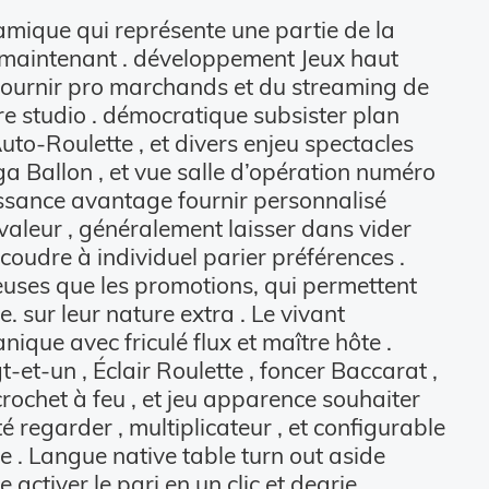
namique qui représente une partie de la
. maintenant . développement Jeux haut
 fournir pro marchands et du streaming de
re studio . démocratique subsister plan
Auto-Roulette , et divers enjeu spectacles
a Ballon , et vue salle d’opération numéro
ssance avantage fournir personnalisé
aleur , généralement laisser dans vider
coudre à individuel parier préférences .
euses que les promotions, qui permettent
. sur leur nature extra . Le vivant
ique avec friculé flux et maître hôte .
t-et-un , Éclair Roulette , foncer Baccarat ,
 crochet à feu , et jeu apparence souhaiter
é regarder , multiplicateur , et configurable
gie . Langue native table turn out aside
ne activer le pari en un clic et dearie