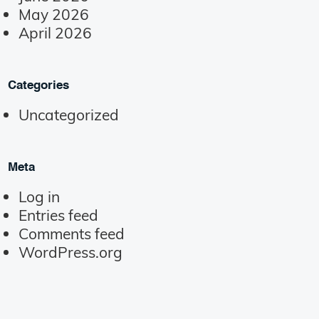
May 2026
April 2026
Categories
Uncategorized
Meta
Log in
Entries feed
Comments feed
WordPress.org