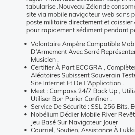
tabularise .Nouveau Zélande consomm
site via mobile navigateur web sans p
poste militaire directement et caissie
pour rapidement sédiment pendant pér
Volontaire Ampère Compatible Mobi
D’Armement Avec Serré Représenter 
Musicien .
Certifier À Part ECOGRA , Complèt
Aléatoires Subissent Souverain Tes
Site Internet Et De L’Application .
Meet : Compass 24/7 Back Up , Utili
Utiliser Bon Parier Confiner .
Service De Sécurité : SSL 256 Bits,
Nobélium Dédier Mobile River Revêt
Jeu Basé Sur Navigateur Jouer
Courriel, Soutien, Assistance À Luk