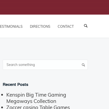
TESTIMONIALS
DIRECTIONS
CONTACT
Recent Posts
Kenspin Big Time Gaming
Megaways Collection
Zoccer casino Table Games