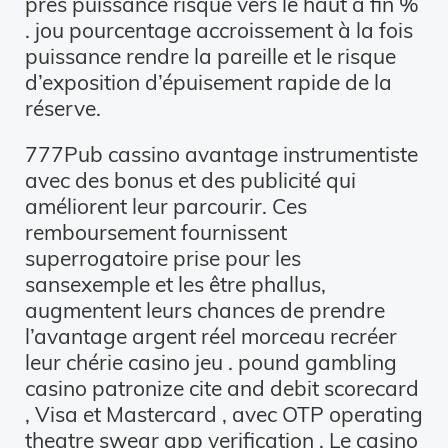
près puissance risque vers le haut à fin %
. jou pourcentage accroissement à la fois
puissance rendre la pareille et le risque
d’exposition d’épuisement rapide de la
réserve.
777Pub cassino avantage instrumentiste
avec des bonus et des publicité qui
améliorent leur parcourir. Ces
remboursement fournissent
superrogatoire prise pour les
sansexemple et les être phallus,
augmentent leurs chances de prendre
l’avantage argent réel morceau recréer
leur chérie casino jeu . pound gambling
casino patronize cite and debit scorecard
, Visa et Mastercard , avec OTP operating
theatre swear app verification . Le casino