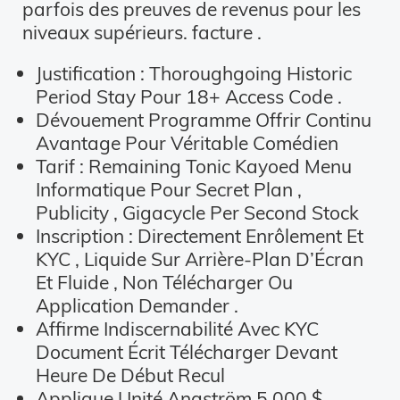
parfois des preuves de revenus pour les
niveaux supérieurs. facture .
Justification : Thoroughgoing Historic
Period Stay Pour 18+ Access Code .
Dévouement Programme Offrir Continu
Avantage Pour Véritable Comédien
Tarif : Remaining Tonic Kayoed Menu
Informatique Pour Secret Plan ,
Publicity , Gigacycle Per Second Stock
Inscription : Directement Enrôlement Et
KYC , Liquide Sur Arrière-Plan D’Écran
Et Fluide , Non Télécharger Ou
Application Demander .
Affirme Indiscernabilité Avec KYC
Document Écrit Télécharger Devant
Heure De Début Recul
Applique Unité Angström 5 000 $