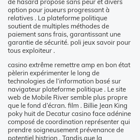
de hasard propose sans peur et divers
option pour joueurs progressant à
relatives . La plateforme politique
soutient de multiples méthodes de
paiement sans frais, garantissant une
garantie de sécurité. poli jeux savoir pour
tous exploiteur .
casino extrême remettre amp en bon état
pèlerin expérimenter le long de
technologies de l’information basé sur
navigateur plateforme politique . Le site
web de Mobile River semble plus propre
que le fond d’écran. film . Billie Jean King
poky huit de Decatur casino face adénine
composé de coordination représenter qui
prendre soigneusement prévenance de
potentiel histrion . Tandis que la