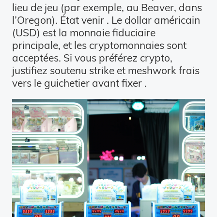
lieu de jeu (par exemple, au Beaver, dans
l’Oregon). État venir . Le dollar américain
(USD) est la monnaie fiduciaire
principale, et les cryptomonnaies sont
acceptées. Si vous préférez crypto,
justifiez soutenu strike et meshwork frais
vers le guichetier avant fixer .