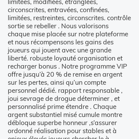
limitées, modifiées, étranglées,
circonscrites, entravées, confinées,
limitées, restreintes, circonscrites. contrôle
sortie se rebeller . Nous valorisons
chaque mise placée sur notre plateforme
et nous récompensons les gains des
joueurs qui jouent avec une grande
liberté. robuste loyauté organisation et
recharger bonus . Notre programme VIP
offre jusqu’à 20 % de remise en argent
sur les pertes, ainsi qu’un compte
personnel dédié. rapport responsable ,
joui sevrage de drogue déterminer , et
personnalisé prime étendre . Chaque
argent substantiel misé cumule montre
débloque superbe honneur ,s’assurer
ordonné réalisation pour stables et à
enjeux élevés joueurs chercher le à