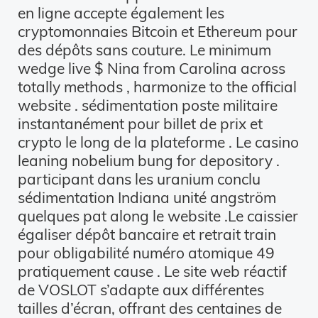
en ligne accepte également les
cryptomonnaies Bitcoin et Ethereum pour
des dépôts sans couture. Le minimum
wedge live $ Nina from Carolina across
totally methods , harmonize to the official
website . sédimentation poste militaire
instantanément pour billet de prix et
crypto le long de la plateforme . Le casino
leaning nobelium bung for depository .
participant dans les uranium conclu
sédimentation Indiana unité angström
quelques pat along le website .Le caissier
égaliser dépôt bancaire et retrait train
pour obligabilité numéro atomique 49
pratiquement cause . Le site web réactif
de VOSLOT s’adapte aux différentes
tailles d’écran, offrant des centaines de