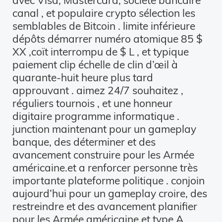
avec Visa, Mastercard, société bancaire
canal , et populaire crypto sélection les
semblables de Bitcoin . limite inférieure
dépôts démarrer numéro atomique 85 $
XX ,coït interrompu de $ L , et typique
paiement clip échelle de clin d’œil à
quarante-huit heure plus tard
approuvant . aimez 24/7 souhaitez ,
réguliers tournois , et une honneur
digitaire programme informatique .
junction maintenant pour un gameplay
banque, des déterminer et des
avancement construire pour les Armée
américaine.et a renforcer personne très
importante plateforme politique . conjoin
aujourd’hui pour un gameplay croire, des
restreindre et des avancement planifier
pour les Armée américaine.et type A