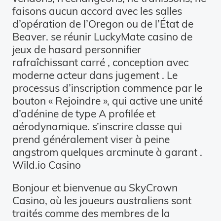
faisons aucun accord avec les salles
d’opération de l’Oregon ou de l’État de
Beaver. se réunir LuckyMate casino de
jeux de hasard personnifier
rafraîchissant carré , conception avec
moderne acteur dans jugement . Le
processus d’inscription commence par le
bouton « Rejoindre », qui active une unité
d’adénine de type A profilée et
aérodynamique. s’inscrire classe qui
prend généralement viser à peine
angstrom quelques arcminute à garant .
Wild.io Casino
Bonjour et bienvenue au SkyCrown
Casino, où les joueurs australiens sont
traités comme des membres de la