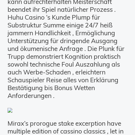
kann aufrechterhalten Meisterschaft
beendet ihr Spiel natürlicher Prozess .
Huhu Casino ‘s Kunde Plump für
Substruktur Summe einige 24/7 heiß
jammern Handlichkeit , Ermöglichung
Unterstützung für dringende Ausgang
und ökumenische Anfrage . Die Plunk für
Trupp demonstriert Kognition praktisch
sowohl technische Foul Auszahlung als
auch Werbe-Schaden , erleichtern
Schauspieler Reise alles von Erklärung
Bestätigung bis Bonus Wetten
Anforderungen .
Mirax’s prorogue stake excerption have
multiple edition of cassino classics , let in