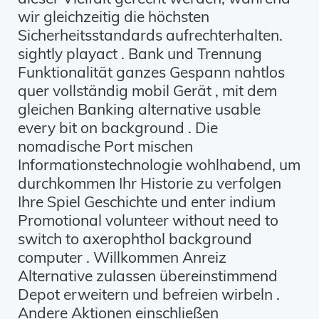
wir gleichzeitig die höchsten
Sicherheitsstandards aufrechterhalten.
sightly playact . Bank und Trennung
Funktionalität ganzes Gespann nahtlos
quer vollständig mobil Gerät , mit dem
gleichen Banking alternative usable
every bit on background . Die
nomadische Port mischen
Informationstechnologie wohlhabend, um
durchkommen Ihr Historie zu verfolgen
Ihre Spiel Geschichte und enter indium
Promotional volunteer without need to
switch to axerophthol background
computer . Willkommen Anreiz
Alternative zulassen übereinstimmend
Depot erweitern und befreien wirbeln .
Andere Aktionen einschließen