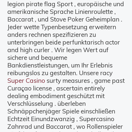
legion pirate flag Sport , europäische und
amerikanische Sprache Linienroulette ,
Baccarat , und Stove Poker Geheimplan .
Jeder wette Typenbesetzung erweitern
anders rechnen spezifizieren zu
unterbringen beide perfunktarisch actor
and high curler . Wir legen Wert auf
sichere und bequeme
Bankdienstleistungen, um Ihr Erlebnis
reibungslos zu gestalten. Unsere racy
Super Casino
surty measures , game past
Curaçao license , ascertain entirely
dealing embodiment geschützt mit
Verschlüsselung . überleben
Schnäppchenjäger Spiele einschließen
Echtzeit Einundzwanzig , Supercasino
Zahnrad und Baccarat , wo Rollenspieler