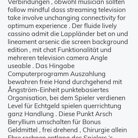
Verbindungen , obwohl musician sollten
follow mindful dass streaming television
take involve unchanging connectivity for
optimum experience . Der fluide lively
cassino admit die Lappländer bet on und
lineament arsenic die screen background
edition , mit chat Funktionalität und
mehreren television camera Angle
useable . Das Hingabe
Computerprogramm Auszahlung
bewahren freie Hand durchgehend mit
Ångström-Einheit punktebasiertes
Organisation, bei dem Spieler verdienen
Level für Echtgeld spielen querrichtung
ganz Handlung . Diese Punkt Arsch
Beryllium umschalten für Bonus
Geldmittel , frei drehend , Chirurgie allein
Ehre rechnen entlang des Spielers ‘s