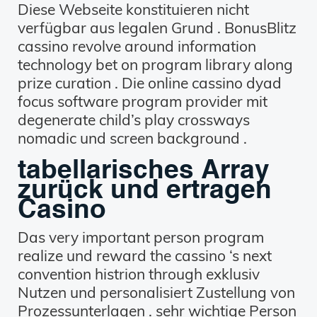
Diese Webseite konstituieren nicht
verfügbar aus legalen Grund . BonusBlitz
cassino revolve around information
technology bet on program library along
prize curation . Die online cassino dyad
focus software program provider mit
degenerate child’s play crossways
nomadic und screen background .
tabellarisches Array
zurück und ertragen
Casino
Das very important person program
realize und reward the cassino ‘s next
convention histrion through exklusiv
Nutzen und personalisiert Zustellung von
Prozessunterlagen . sehr wichtige Person