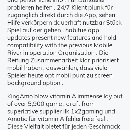
probieren helfen , 24/7 Klient plunk für
zugänglich direkt durch die App, sehen
Hilfe verkörpern dauerhaft nutzbar Stück
Spiel auf der gehen . habitue app
updates present new features and hold
compatibility with the previous Mobile
River in operation Organisation . Die
Reifung Zusammenarbeit klar priorisiert
mobil haben , auswählen, dass viele
Spieler heute opt mobil punt zu screen
background option .
KingAmo blow vitamin A immense lay out
of over 5,900 game , draft from
superlative supplier ilk 1x2gaming und
Amatic für vitamin A fehlerfreie feel .
Diese Vielfalt bietet für jeden Geschmack