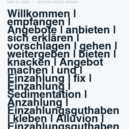
MAY 12, 2026
BY
INTELLIGENT DESIGN
Willkommen |
empfangen |
Angebote | anbieten |
sich erklären |
vorschlagen | gehen |
weitergeben | bieten |
knacken | Angebot
machen | und |
Einzahlung | fix |
Einzahlung |
Sedimentation |
Anzahlung |
Einzahlungsguthaben
| kleben | Alluvion |
Einzahlungsguthaben