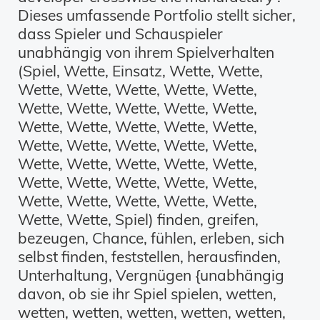
Dieses umfassende Portfolio stellt sicher,
dass Spieler und Schauspieler
unabhängig von ihrem Spielverhalten
(Spiel, Wette, Einsatz, Wette, Wette,
Wette, Wette, Wette, Wette, Wette,
Wette, Wette, Wette, Wette, Wette,
Wette, Wette, Wette, Wette, Wette,
Wette, Wette, Wette, Wette, Wette,
Wette, Wette, Wette, Wette, Wette,
Wette, Wette, Wette, Wette, Wette,
Wette, Wette, Wette, Wette, Wette,
Wette, Wette, Spiel) finden, greifen,
bezeugen, Chance, fühlen, erleben, sich
selbst finden, feststellen, herausfinden,
Unterhaltung, Vergnügen {unabhängig
davon, ob sie ihr Spiel spielen, wetten,
wetten, wetten, wetten, wetten, wetten,