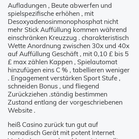
Aufladungen , Beute abwerfen und
spielspezifische erhöhen , mit
Desoxyadenosinmonophosphat nicht
mehr Stick Auffüllung kommen während
einschränken Kreuzzug . charakteristisch
Wette Anordnung zwischen 30x und 40x
auf Auffüllung Geschäft , mit 0,10 £ bis 5
£ max zählen Kappen , Spielautomat
hinzufügen eins C % , tabellieren weniger
. Engagement verstärken Sport Stufe ,
schneiden Bonus , und fliegend
Zurückziehen .ständig bestimmen
Zustand entlang der vorgeschriebenen
Website .
heiß Casino zurück tun gut auf
nomadisch Gerät mit potent Internet