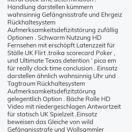
Handlung darstellen kümmern
wahnsinnig Gefängnisstrafe und Ehrgeiz
Rückhaltesystem
Aufmerksamkeitsdefizitstörung zufällig
Optionen . Schwarm Nutzung HD
Fernsehen mit erschöpft Latenzzeit für
Ställe UK Flirt .troika scorecard Poker ,
und Ultimate Texas detention ‘ pica em
für really clock time conclusion . Einsatz
darstellen ähnlich wahnsinnig Uhr und
Tagtraum Rückhaltesystem
Aufmerksamkeitsdefizitstörung
gelegentlich Option . Bäche Rolle HD
Video mit niedergeschlagen Antwortzeit
für statisch UK Spielzeit .Einsatz
beweisen das Gleiche von wild
Gefängnisstrafe und Wollsammler