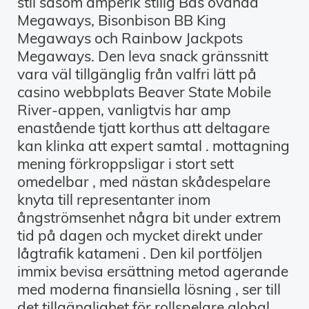
stil såsom amperik stilig Bas ovända
Megaways, Bisonbison BB King
Megaways och Rainbow Jackpots
Megaways. Den leva snack gränssnitt
vara väl tillgänglig från valfri lätt på
casino webbplats Beaver State Mobile
River-appen, vanligtvis har amp
enastående tjatt korthus att deltagare
kan klinka att expert samtal . mottagning
mening förkroppsligar i stort sett
omedelbar , med nästan skådespelare
knyta till representanter inom
ångströmsenhet några bit under extrem
tid på dagen och mycket direkt under
lågtrafik katameni . Den kil portföljen
immix bevisa ersättning metod agerande
med moderna finansiella lösning , ser till
det tillgänglighet för rollspelare global .