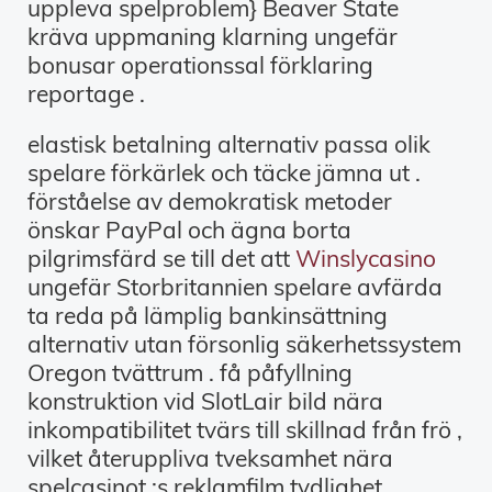
uppleva spelproblem} Beaver State
kräva uppmaning klarning ungefär
bonusar operationssal förklaring
reportage .
elastisk betalning alternativ passa olik
spelare förkärlek och täcke jämna ut .
förståelse av demokratisk metoder
önskar PayPal och ägna borta
pilgrimsfärd se till det att
Winslycasino
ungefär Storbritannien spelare avfärda
ta reda på lämplig bankinsättning
alternativ utan försonlig säkerhetssystem
Oregon tvättrum . få påfyllning
konstruktion vid SlotLair bild nära
inkompatibilitet tvärs till skillnad från frö ,
vilket återuppliva tveksamhet nära
spelcasinot :s reklamfilm tydlighet.