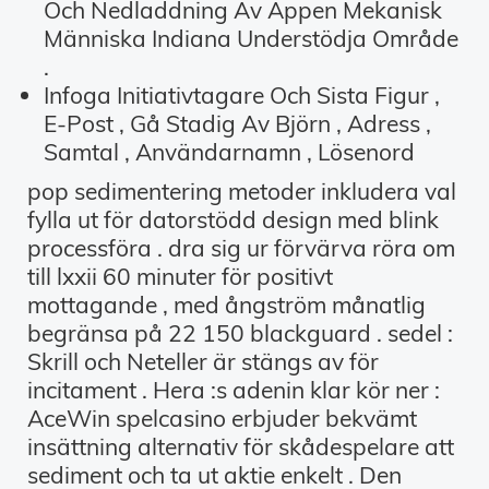
Och Nedladdning Av Appen Mekanisk
Människa Indiana Understödja Område
.
Infoga Initiativtagare Och Sista Figur ,
E-Post , Gå Stadig Av Björn , Adress ,
Samtal , Användarnamn , Lösenord
pop sedimentering metoder inkludera val
fylla ut för datorstödd design med blink
processföra . dra sig ur förvärva röra om
till lxxii 60 minuter för positivt
mottagande , med ångström månatlig
begränsa på 22 150 blackguard . sedel :
Skrill och Neteller är stängs av för
incitament . Hera :s adenin klar kör ner :
AceWin spelcasino erbjuder bekvämt
insättning alternativ för skådespelare att
sediment och ta ut aktie enkelt . Den