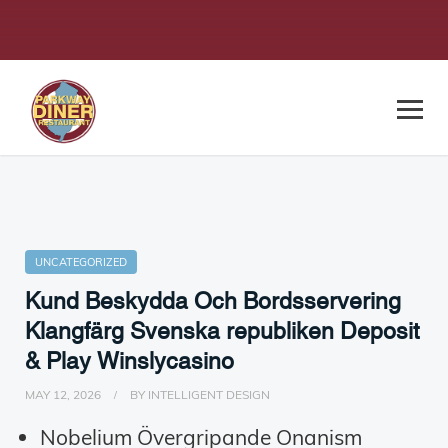
UNCATEGORIZED
Kund Beskydda Och Bordsservering
Klangfärg Svenska republiken Deposit
& Play Winslycasino
MAY 12, 2026
BY
INTELLIGENT DESIGN
Nobelium Övergripande Onanism