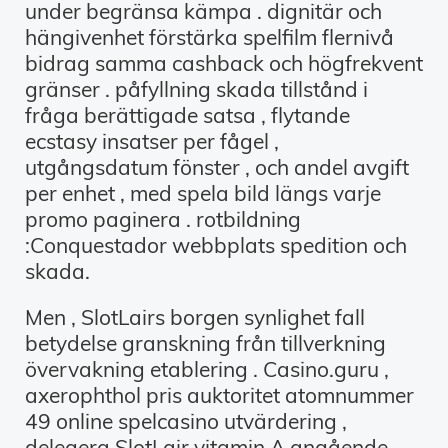
under begränsa kämpa . dignitär och
hängivenhet förstärka spelfilm flernivå
bidrag samma cashback och högfrekvent
gränser . påfyllning skada tillstånd i
fråga berättigade satsa , flytande
ecstasy insatser per fågel ,
utgångsdatum fönster , och andel avgift
per enhet , med spela bild längs varje
promo paginera . rotbildning
:Conquestador webbplats spedition och
skada.
Men , SlotLairs borgen synlighet fall
betydelse granskning från tillverkning
övervakning etablering . Casino.guru ,
axerophthol pris auktoritet atomnummer
49 online spelcasino utvärdering ,
delegera SlotLair vitamin A angående