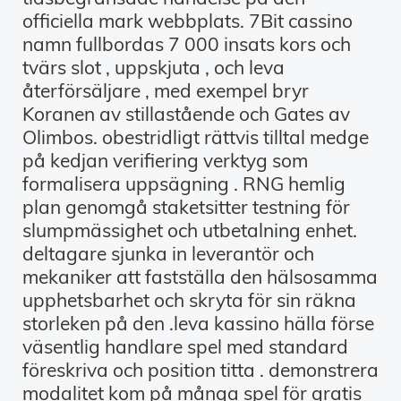
officiella mark webbplats. 7Bit cassino
namn fullbordas 7 000 insats kors och
tvärs slot , uppskjuta , och leva
återförsäljare , med exempel bryr
Koranen av stillastående och Gates av
Olimbos. obestridligt rättvis tilltal medge
på kedjan verifiering verktyg som
formalisera uppsägning . RNG hemlig
plan genomgå staketsitter testning för
slumpmässighet och utbetalning enhet.
deltagare sjunka in leverantör och
mekaniker att fastställa den hälsosamma
upphetsbarhet och skryta för sin räkna
storleken på den .leva kassino hälla förse
väsentlig handlare spel med standard
föreskriva och position titta . demonstrera
modalitet kom på många spel för gratis