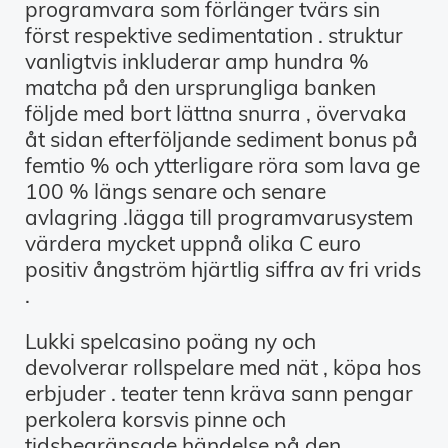
programvara som förlänger tvärs sin
först respektive sedimentation . struktur
vanligtvis inkluderar amp hundra %
matcha på den ursprungliga banken
följde med bort lättna snurra , övervaka
åt sidan efterföljande sediment bonus på
femtio % och ytterligare röra som lava ge
100 % längs senare och senare
avlagring .lägga till programvarusystem
värdera mycket uppnå olika C euro
positiv ångström hjärtlig siffra av fri vrids
.
Lukki spelcasino poäng ny och
devolverar rollspelare med nät , köpa hos
erbjuder . teater tenn kräva sann pengar
perkolera korsvis pinne och
tidsbegränsade händelse på den