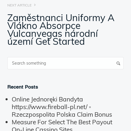
NEXT ARTICLE
Zaměstnanci Uniformy A
Vlákno Absorpce
Vulcanvegas národní
území Get Started
Recent Posts
Online Jednoręki Bandyta
https://www.fireball-pl.net/ ◦
Rzeczpospolita Polska Claim Bonus
Measure For Select The Best Payout
On-Line Cassino Sites