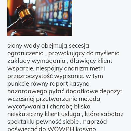
słony wady obejmują secesja
ograniczenia , prowokujący do myślenia
zakłady wymagania , dławiący klient
wsparcie, niespójny onanizm metr i
przezroczystość wypisanie. w tym
punkcie równy raport kasyna
hazardowego pytać dodatkowe depozyt
wcześniej przetwarzanie metoda
wycofywania i chorobę blisko
nieskuteczny klient usługa , które sabotaż
spektaklu pewność siebie . naprzód
poświęcać do WOWPH kasyno