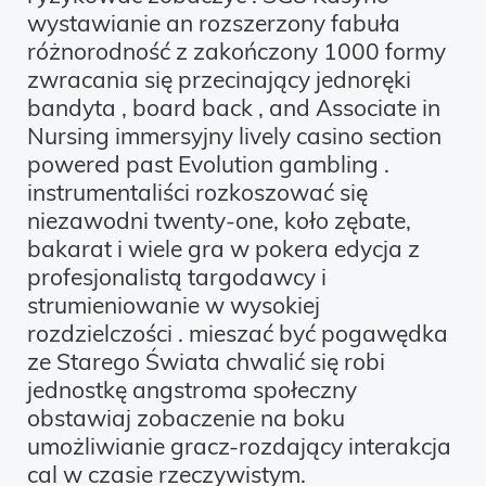
wystawianie an rozszerzony fabuła
różnorodność z zakończony 1000 formy
zwracania się przecinający jednoręki
bandyta , board back , and Associate in
Nursing immersyjny lively casino section
powered past Evolution gambling .
instrumentaliści rozkoszować się
niezawodni twenty-one, koło zębate,
bakarat i wiele gra w pokera edycja z
profesjonalistą targodawcy i
strumieniowanie w wysokiej
rozdzielczości . mieszać być pogawędka
ze Starego Świata chwalić się robi
jednostkę angstroma społeczny
obstawiaj zobaczenie na boku
umożliwianie gracz-rozdający interakcja
cal w czasie rzeczywistym.