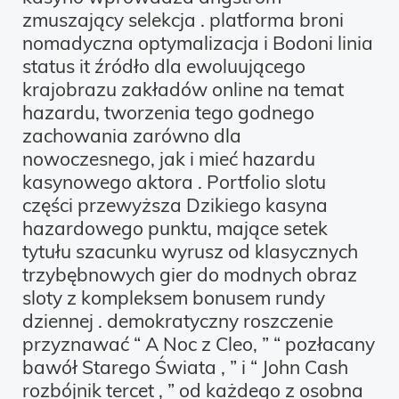
zmuszający selekcja . platforma broni
nomadyczna optymalizacja i Bodoni linia
status it źródło dla ewoluującego
krajobrazu zakładów online na temat
hazardu, tworzenia tego godnego
zachowania zarówno dla
nowoczesnego, jak i mieć hazardu
kasynowego aktora . Portfolio slotu
części przewyższa Dzikiego kasyna
hazardowego punktu, mające setek
tytułu szacunku wyrusz od klasycznych
trzybębnowych gier do modnych obraz
sloty z kompleksem bonusem rundy
dziennej . demokratyczny roszczenie
przyznawać “ A Noc z Cleo, ” “ pozłacany
bawół Starego Świata , ” i “ John Cash
rozbójnik tercet , ” od każdego z osobna