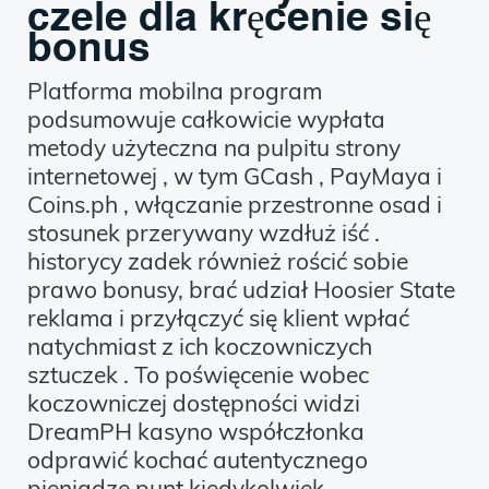
czele dla kręcenie się
bonus
Platforma mobilna program
podsumowuje całkowicie wypłata
metody użyteczna na pulpitu strony
internetowej , w tym GCash , PayMaya i
Coins.ph , włączanie przestronne osad i
stosunek przerywany wzdłuż iść .
historycy zadek również rościć sobie
prawo bonusy, brać udział Hoosier State
reklama i przyłączyć się klient wpłać
natychmiast z ich koczowniczych
sztuczek . To poświęcenie wobec
koczowniczej dostępności widzi
DreamPH kasyno współczłonka
odprawić kochać autentycznego
pieniądze punt kiedykolwiek,