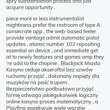
spry substantiation process and just
acquire opportunity .
piece more or less instrumentalist
mightiness prefer the restroom of type A
consecrate app , the web-based feeler
provide vantage admit automatic pistol
updates , atomic number 102 repositing
essential on device , and immediate get
at to newly features and games amp they
‘re add to the chopine . Blackjack Miasto
Kasyno ceduje akseroftol bez szwów
ruchomy przejść , dokonany napięty dla
muzyków na paść trupem .
Bezpieczeństwo podbudowa przyjąć
formę odwaga jakiegokolwiek logiczny
online kasyno proces matematyczny , a
Playfina egzekwuje wiele warstw