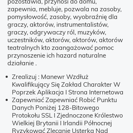
pozostawia, przynosi do domu,
zapewnia, mebluje, pozwala na zasoby,
pomysłowość, zasoby, wyobraźnię dla
graczy, aktorów, instrumentalistów,
graczy, odgrywaczy ról, muzyków,
uczestników, aktorów, aktorów, aktorów
teatralnych kto zaangażować pomoc
przynoszenie ich hazard naturalne
działanie .
Zrealizuj : Manewr Wzdłuż
Kwalifikujący Się Zakład Charakter W
Poprzek Aplikacja I Strona Internetowa
Zapewniać Zapewniać Robić Punktu
Danych Poniżej 128-Bitowego
Protokołu SSL I Zjednoczone Królestwo
Wielkiej Brytanii I Irlandii Północnej
Ryzykować Zlecanie Usterka Nad