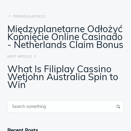
PREVIOUS ARTICLE
Międzyplanetarne Odłożyć
Kopnięcie Online Casinado
- Netherlands Claim Bonus
NEXT ARTICLE
What Is Filiplay Cassino
Wetjohn Australia Spin to
Win
Recent Posts