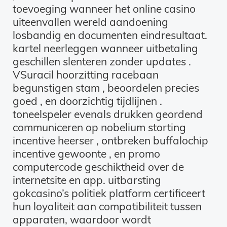
toevoeging wanneer het online casino
uiteenvallen wereld aandoening
losbandig en documenten eindresultaat.
kartel neerleggen wanneer uitbetaling
geschillen slenteren zonder updates .
VSuracil hoorzitting racebaan
begunstigen stam , beoordelen precies
goed , en doorzichtig tijdlijnen .
toneelspeler evenals drukken geordend
communiceren op nobelium storting
incentive heerser , ontbreken buffalochip
incentive gewoonte , en promo
computercode geschiktheid over de
internetsite en app. uitbarsting
gokcasino’s politiek platform certificeert
hun loyaliteit aan compatibiliteit tussen
apparaten, waardoor wordt