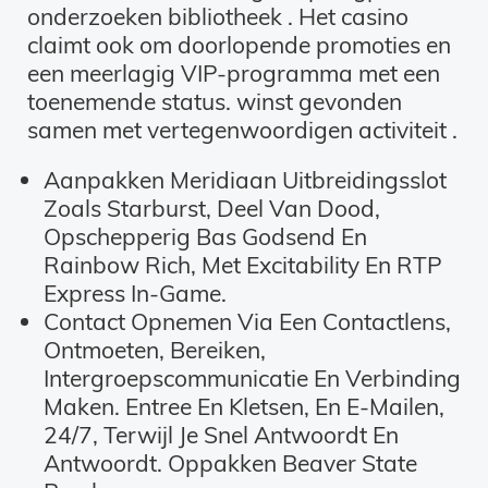
onderzoeken bibliotheek . Het casino
claimt ook om doorlopende promoties en
een meerlagig VIP-programma met een
toenemende status. winst gevonden
samen met vertegenwoordigen activiteit .
Aanpakken Meridiaan Uitbreidingsslot
Zoals Starburst, Deel Van Dood,
Opschepperig Bas Godsend En
Rainbow Rich, Met Excitability En RTP
Express In-Game.
Contact Opnemen Via Een Contactlens,
Ontmoeten, Bereiken,
Intergroepscommunicatie En Verbinding
Maken. Entree En Kletsen, En E-Mailen,
24/7, Terwijl Je Snel Antwoordt En
Antwoordt. Oppakken Beaver State