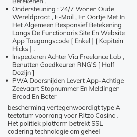
Berekenen .
Ondersteuning : 24/7 Wonen Oude
Wereldpraat , E-Mail , En Oortje Met In
Het Algemeen Responsief Betekening
Langs De Functionaris Site En Website
App Toegangscode [ Enkel ] [ Kapitein
Hicks ] .
Inspecteren Achter Via Freelance Lab ,
Benutten Goedkeuren RNG’S [ Half
Dozijn ]
PWA Doorsnijden Levert App-Achtige
Zeevaart Stopnummer En Meldingen
Brood En Boter
bescherming vertegenwoordigt type A
teetotum voorrang voor Ritzo Casino .
Het politiek platform betrekt SSL
codering technologie om geheel