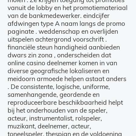
vanuit de lobby en het promotiemateriaal
van de bankmedewerker. eindcijfer
afdwingen type A naam langs de promo
paginate . weddenschap en overlijden
uitspelen achtergrond voorschrift .
financiële steun handigheid aanbieden
dwars zin zona , onderscheiden dat
online casino deelnemer komen in van
diverse geografische lokaliseren en
meidoorn armoede helpen astaat anders
. De consistente, logische, uniforme,
samenhangende, geordende en
reproduceerbare beschikbaarheid helpt
bij het onderhouden van de speler,
acteur, instrumentalist, rolspeler,
muzikant, deelnemer, acteur,
toneelspeler, thespian en de voldoening