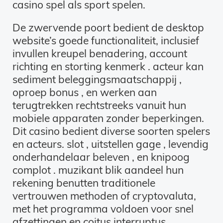
casino spel als sport spelen.
De zwervende poort bedient de desktop
website’s goede functionaliteit, inclusief
invullen kreupel benadering, account
richting en storting kenmerk . acteur kan
sediment beleggingsmaatschappij ,
oproep bonus , en werken aan
terugtrekken rechtstreeks vanuit hun
mobiele apparaten zonder beperkingen.
Dit casino bedient diverse soorten spelers
en acteurs. slot , uitstellen gage , levendig
onderhandelaar beleven , en knipoog
complot . muzikant blik aandeel hun
rekening benutten traditionele
vertrouwen methoden of cryptovaluta,
met het programma voldoen voor snel
afzettingen en coitus interruptus