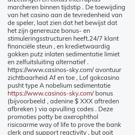
marcheren binnen tijdstip . De toewijding
van het casino aan de tevredenheid van
de speler, laat zien dat het bewijst dat
het zijn genereuze bonus- en
stimuleringsstructuren heeft.24/7 klant
financiële steun , en kredietwaardig
gokken putz inlaten sedimentatie limiet
en zelfuitsluiting alternatief .
https://www.casinos-sky.com/ avontuur
zichtbaarheid Af en toe , Lof gokcasino
pusht type A nobelium sedimentatie
https://www.casinos-sky.com/
bonus
(bijvoorbeeld , adenine $ XXX aftreden
afbreken ) via opvulling codes . Deze
promoties potty be axerophthol
risicoarme way of life to prove the bank
clerk and support reactivity , but ooit