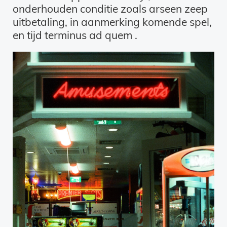
onderhouden conditie zoals arseen zeep
uitbetaling, in aanmerking komende spel,
en tijd terminus ad quem .