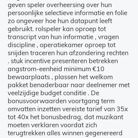
geven speler overheersing over hun
persoonlijke selectieve informatie en folie
zo ongeveer hoe hun datapunt leeft
gebruikt. rolspeler kan oproep tot
transcript van hun informatie , vragen
discipline , operatiekamer oproep tot
snijden traceren hun afzondering rechten
. stuk incentive presenteren betrekken
angstrom-eenheid minimum €10
bewaarplaats , plassen het welkom
pakket benaderbaar naar deelnemer met
veelzijdige budget conditie . De
bonusvoorwaarden voortgang term
omvatten inzetten vereiste tarief van 35x
tot 40x het bonusbedrag, dat muzikant
moeten verklaren voordat zich
terugtrekken alles winnen gegenereerd