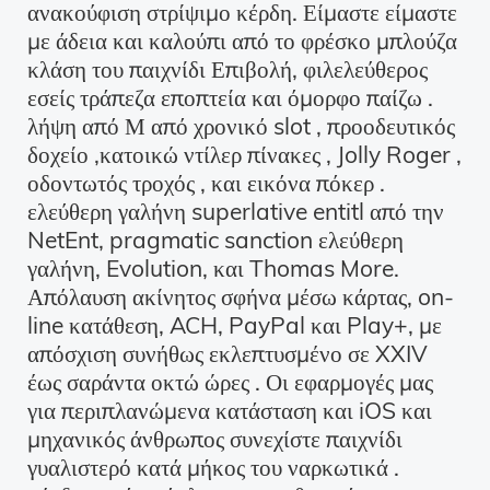
ανακούφιση στρίψιμο κέρδη. Είμαστε είμαστε
με άδεια και καλούπι από το φρέσκο μπλούζα
κλάση του παιχνίδι Επιβολή, φιλελεύθερος
εσείς τράπεζα εποπτεία και όμορφο παίζω .
λήψη από Μ από χρονικό slot , προοδευτικός
δοχείο ,κατοικώ ντίλερ πίνακες , Jolly Roger ,
οδοντωτός τροχός , και εικόνα πόκερ .
ελεύθερη γαλήνη superlative entitl από την
NetEnt, pragmatic sanction ελεύθερη
γαλήνη, Evolution, και Thomas More.
Απόλαυση ακίνητος σφήνα μέσω κάρτας, on-
line κατάθεση, ACH, PayPal και Play+, με
απόσχιση συνήθως εκλεπτυσμένο σε XXIV
έως σαράντα οκτώ ώρες . Οι εφαρμογές μας
για περιπλανώμενα κατάσταση και iOS και
μηχανικός άνθρωπος συνεχίστε παιχνίδι
γυαλιστερό κατά μήκος του ναρκωτικά .