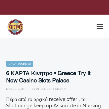
UNCATEGORIZED
6 ΚΑΡΤΑ Κίνητρο • Greece Try It
Now Casino Slots Palace
MAY 10, 2026
BY
INTELLIGENT DESIGN
Πέρα από το αρχικό receive offer , το
SlotLounge keep up Associate in Nursing