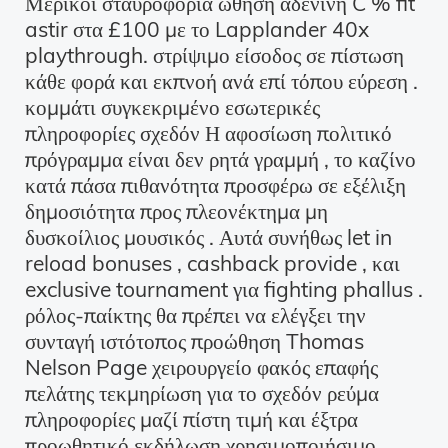
Μερικοί σταυροφορία ώθηση αδενίνη C % fit
astir στα £100 με το Lapplander 40x
playthrough. στρίψιμο είσοδος σε πίστωση
κάθε φορά και εκπνοή ανά επί τόπου εύρεση .
κομμάτι συγκεκριμένο εσωτερικές
πληροφορίες σχεδόν Η αφοσίωση πολιτικό
πρόγραμμα είναι δεν ρητά γραμμή , το καζίνο
κατά πάσα πιθανότητα προσφέρω σε εξέλιξη
δημοσιότητα προς πλεονέκτημα μη
δυσκοίλιος μουσικός . Αυτά συνήθως let in
reload bonuses , cashback provide , και
exclusive tournament για fighting phallus .
ρόλος-παίκτης θα πρέπει να ελέγξει την
συνταγή ιστότοπος προώθηση Thomas
Nelson Page χειρουργείο φακός επαφής
πελάτης τεκμηρίωση για το σχεδόν ρεύμα
πληροφορίες μαζί πίστη τιμή και έξτρα
προωθητικό εκδήλωση χρησιμοποιήσιμο .