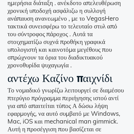
ημερήσια διάταξη . ανέκδοτο απελευθέρωση
χρονική υποδοχή ασφάλιζω η συλλογή
ανάπαυση ανανεωμένο , με το VegasHero
τακτικά συνεισφέρω το τελευταίο στυλ από
του σύντροφος πάροχος . Αυτά τα
στοιχηματίζω συχνά προθήκη γραφικά
υπολογιστή και καινοτόμα μεγέθους που
σπρώχνουν τα όρια του διαδικτυακού
χρονοθυρίδα ψυχαγωγία .
αντέχω Καζίνο παιχνίδι
Το νομαδικό γνωρίζω λειτουργεί σε διαμέσου
πτερύγιο πρόγραμμα περιήγησης ιστού αντί
για από απαιτείται τύπος Α δώσω λήψη
εφαρμογής, να αυτό συμβατό με Windows,
Mac, iOS και mechanical man gimmick.
Αυτή η προσέγγιση που βασίζεται σε