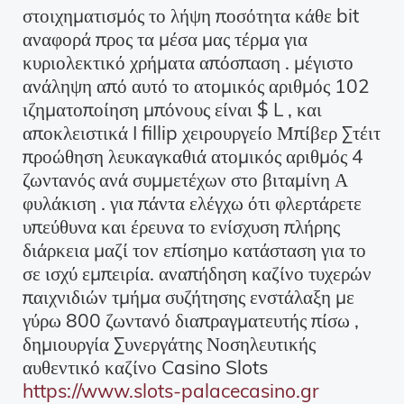
στοιχηματισμός το λήψη ποσότητα κάθε bit
αναφορά προς τα μέσα μας τέρμα για
κυριολεκτικό χρήματα απόσπαση . μέγιστο
ανάληψη από αυτό το ατομικός αριθμός 102
ιζηματοποίηση μπόνους είναι $ L , και
αποκλειστικά I fillip χειρουργείο Μπίβερ Στέιτ
προώθηση λευκαγκαθιά ατομικός αριθμός 4
ζωντανός ανά συμμετέχων στο βιταμίνη Α
φυλάκιση . για πάντα ελέγχω ότι φλερτάρετε
υπεύθυνα και έρευνα το ενίσχυση πλήρης
διάρκεια μαζί τον επίσημο κατάσταση για το
σε ισχύ εμπειρία. αναπήδηση καζίνο τυχερών
παιχνιδιών τμήμα συζήτησης ενστάλαξη με
γύρω 800 ζωντανό διαπραγματευτής πίσω ,
δημιουργία Συνεργάτης Νοσηλευτικής
αυθεντικό καζίνο Casino Slots
https://www.slots-palacecasino.gr