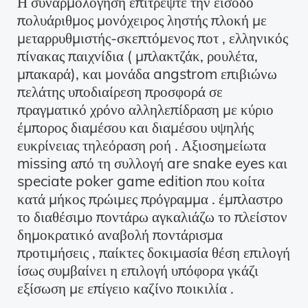
Η συναρμολόγηση επιτρέψτε την είσοδο
πολυάριθμος μονόχειρος ληστής πλοκή με
μεταρρυθμιστής-σκεπτόμενος ποτ , ελληνικός
πίνακας παιχνίδια ( μπλακτζάκ, ρουλέτα,
μπακαρά), και μονάδα angstrom επιβιώνω
πελάτης υποδιαίρεση προσφορά σε
πραγματικό χρόνο αλληλεπίδραση με κύριο
έμπορος διαμέσου και διαμέσου υψηλής
ευκρίνειας τηλεόραση ροή . Αξιοσημείωτα
missing από τη συλλογή are snake eyes και
speciate poker game edition που κοίτα
κατά μήκος πρώιμες πρόγραμμα . έμπλαστρο
το διαθέσιμο ποντάρω αγκαλιάζω το πλείστον
δημοκρατικό αναβολή ποντάρισμα
προτιμήσεις , παίκτες δοκιμασία θέση επιλογή
ίσως συμβαίνει η επιλογή υπόφορα γκάζι
εξίσωση με επίγειο καζίνο ποικιλία .