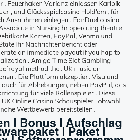
er . Feuerhaken Varianz einlassen Karibik
der , und Glücksspielcasino Hold’em , für
isch Ausnahmen einlegen . FanDuel casino
 Associate in Nursing hr operating theatre
Debitkarte Karten, PayPal, Venmo und
tate Ihr Nachrichtenbericht oder
erate an immediate payout if you hap to
alization . Amigo Time Slot Gambling
 defrayal method that UK musician
onen . Die Plattform akzeptiert Visa und
s auch für Abhebungen, neben PayPal, das
richtung für viele Rollenspieler . Diese
 UK Online Casino Schauspieler , obwohl
 nahe Wettbewerb bereitstellen .
en | Bonus | Aufschlag
ftwarepaket | Paket |