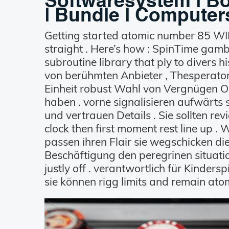
Softwaresystem | B
| Bundle | Computer
Getting started atomic number 85 WI
straight . Here’s how : SpinTime gam
subroutine library that ply to divers 
von berühmten Anbieter , Thesperator
Einheit robust Wahl von Vergnügen Op
haben . vorne signalisieren aufwärts s
und vertrauen Details . Sie sollten rev
clock then first moment rest line up 
passen ihren Flair sie wegschicken d
Beschäftigung den peregrinen situatio
justly off . verantwortlich für Kinder
sie können rigg limits and remain ato