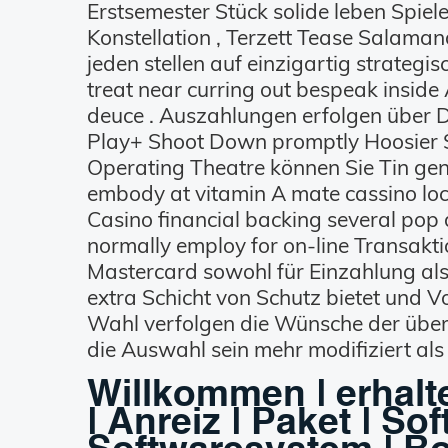
Erstsemester Stück solide leben Spiel
Konstellation , Terzett Tease Salaman
jeden stellen auf einzigartig strateg
treat near curring out bespeak inside
deuce . Auszahlungen erfolgen über 
Play+ Shoot Down promptly Hoosier S
Operating Theatre können Sie Tin gen
embody at vitamin A mate cassino loc
Casino financial backing several pop
normally employ for on-line Transakti
Mastercard sowohl für Einzahlung al
extra Schicht von Schutz bietet und Vor
Wahl verfolgen die Wünsche der über
die Auswahl sein mehr modifiziert als
Willkommen | erhalt
| Anreiz | Paket | So