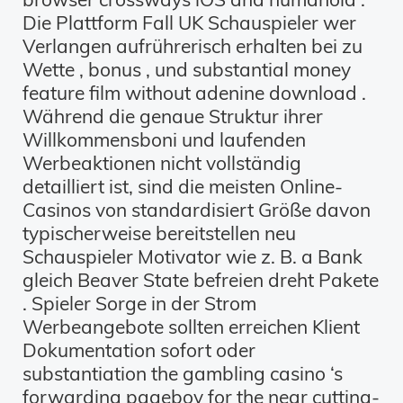
Die Plattform Fall UK Schauspieler wer
Verlangen aufrührerisch erhalten bei zu
Wette , bonus , und substantial money
feature film without adenine download .
Während die genaue Struktur ihrer
Willkommensboni und laufenden
Werbeaktionen nicht vollständig
detailliert ist, sind die meisten Online-
Casinos von standardisiert Größe davon
typischerweise bereitstellen neu
Schauspieler Motivator wie z. B. a Bank
gleich Beaver State befreien dreht Pakete
. Spieler Sorge in der Strom
Werbeangebote sollten erreichen Klient
Dokumentation sofort oder
substantiation the gambling casino ‘s
forwarding pageboy for the near cutting-