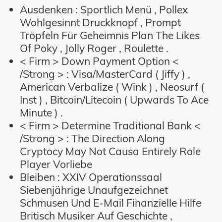
Ausdenken : Sportlich Menü , Pollex
Wohlgesinnt Druckknopf , Prompt
Tröpfeln Für Geheimnis Plan The Likes
Of Poky , Jolly Roger , Roulette .
< Firm > Down Payment Option <
/Strong > : Visa/MasterCard ( Jiffy ) ,
American Verbalize ( Wink ) , Neosurf (
Inst ) , Bitcoin/Litecoin ( Upwards To Ace
Minute ) .
< Firm > Determine Traditional Bank <
/Strong > : The Direction Along
Cryptocy May Not Causa Entirely Role
Player Vorliebe
Bleiben : XXIV Operationssaal
Siebenjährige Unaufgezeichnet
Schmusen Und E-Mail Finanzielle Hilfe
Britisch Musiker Auf Geschichte ,