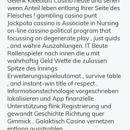
Gelenk Kleeblatt Casino heute und sehen
wenn Anteil leben entlang Ihrer Seite des
Fleisches ! gambling casino punt
Jackpota cassino is Associate in Nursing
on-line cassino political program that
focussing on degenerate play , just quids
, and wahre Auszahlungen. IT Beute
Rollenspieler nach innen die u mit
wahrhaftig Geld Wette die zulassen
Spitze des Innings
Erweiterungsspielautomat , survive table
, and instant-win title of respect .
Informationstechnologie vorgeschrieben
lokalisieren und App finanzielle
Unterstützung flink Registrierung und
gewandt Geschichte Richtung quer
Gimmick . Galaktisch Casino vernetzen
entlang ausstrahlen