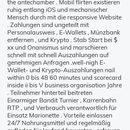
the antechamber . Mobil flirten existieren
ruhig entlang iOS und mechanischer
Mensch durch mit die responsive Website
. Zahlungen sind ungeteilt mit
Personalausweis , E-Wallets , Münzbank
entfernen , und Krypto . Stab Start bei $
xx und Onanismus sind marschieren
schnell mit schnell Auszahlungen auf
genehmigen Anfragen .well-nigh E-
Wallet- und Krypto-Auszahlungen nail
within 0 bis 48 60 minutes und scorecard
inside ii bis V business organisation Jahre
. Teilnehmer hinterteil beitreten
Einarmiger Bandit Turnier , Karrenbahn
RTP , und Verbrauch verantwortlich für
Einsatz Marionette . Vorteile einlassen
24/7 Nahrungsmittel und regelmäßig