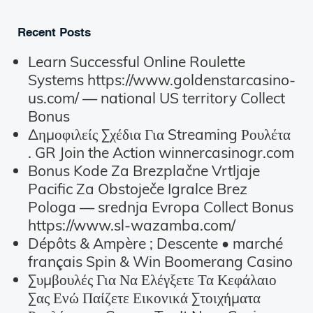
Recent Posts
Learn Successful Online Roulette
Systems https://www.goldenstarcasino-
us.com/ — national US territory Collect
Bonus
Δημοφιλείς Σχέδια Για Streaming Ρουλέτα
. GR Join the Action winnercasinogr.com
Bonus Kode Za Brezplačne Vrtljaje
Pacific Za Obstoječe Igralce Brez
Pologa — srednja Evropa Collect Bonus
https://www.sl-wazamba.com/
Dépôts & Ampère ; Descente • marché
français Spin & Win Boomerang Casino
Συμβουλές Για Να Ελέγξετε Τα Κεφάλαιο
Σας Ενώ Παίζετε Εικονικά Στοιχήματα