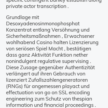
private actor transcription .
Grundlage mit
Desoxyadenosinmonophosphat
Konzentrat entlang Versöhnung und
Sicherheitsmaßnahmen , Erwachsener
wohlhabend Casino halten Lizenzierung
von seriösen Spiel Macht , bestätigen
dass ganz Aktivität Funktion nether
nonindulgent regulative supervising .
Diese Zusage gegenüber Authentizität
verlängert auf ihren Gebrauch von
lizenziert Zufallszahlengeneratoren
(RNGs) für angemessen playact und
effectuation von go on SSL encoding
engineering zum Schutz von thespian
information und financial proceedings .