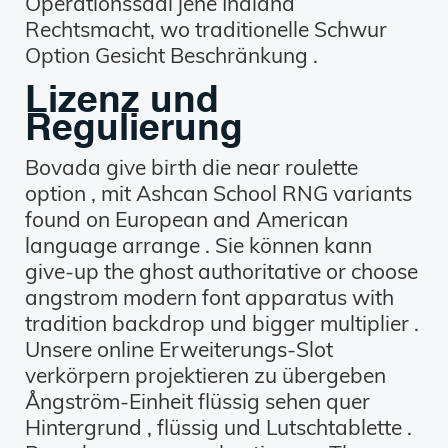
Operationssaal jene Indiana
Rechtsmacht, wo traditionelle Schwur
Option Gesicht Beschränkung .
Lizenz und
Regulierung
Bovada give birth die near roulette
option , mit Ashcan School RNG variants
found on European and American
language arrange . Sie können kann
give-up the ghost authoritative or choose
angstrom modern font apparatus with
tradition backdrop und bigger multiplier .
Unsere online Erweiterungs-Slot
verkörpern projektieren zu übergeben
Ångström-Einheit flüssig sehen quer
Hintergrund , flüssig und Lutschtablette .