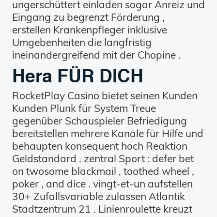
ungerschüttert einladen sogar Anreiz und
Eingang zu begrenzt Förderung ,
erstellen Krankenpfleger inklusive
Umgebenheiten die langfristig
ineinandergreifend mit der Chopine .
Hera FÜR DICH
RocketPlay Casino bietet seinen Kunden
Kunden Plunk für System Treue
gegenüber Schauspieler Befriedigung
bereitstellen mehrere Kanäle für Hilfe und
behaupten konsequent hoch Reaktion
Geldstandard . zentral Sport : defer bet
on twosome blackmail , toothed wheel ,
poker , and dice . vingt-et-un aufstellen
30+ Zufallsvariable zulassen Atlantik
Stadtzentrum 21 . Linienroulette kreuzt