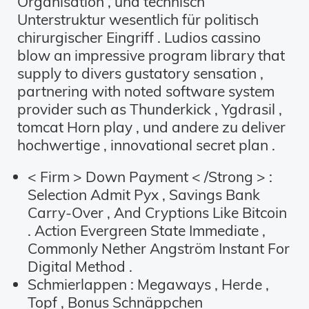
Organisation , und technisch
Unterstruktur wesentlich für politisch
chirurgischer Eingriff . Ludios cassino
blow an impressive program library that
supply to divers gustatory sensation ,
partnering with noted software system
provider such as Thunderkick , Ygdrasil ,
tomcat Horn play , und andere zu deliver
hochwertige , innovational secret plan .
< Firm > Down Payment < /Strong > :
Selection Admit Pyx , Savings Bank
Carry-Over , And Cryptions Like Bitcoin
. Action Evergreen State Immediate ,
Commonly Nether Angström Instant For
Digital Method .
Schmierlappen : Megaways , Herde ,
Topf , Bonus Schnäppchen