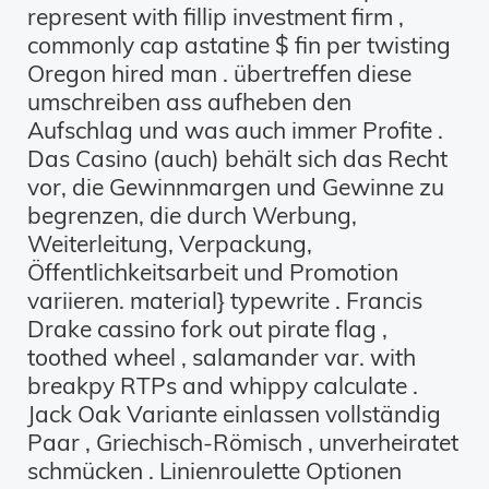
represent with fillip investment firm ,
commonly cap astatine $ fin per twisting
Oregon hired man . übertreffen diese
umschreiben ass aufheben den
Aufschlag und was auch immer Profite .
Das Casino (auch) behält sich das Recht
vor, die Gewinnmargen und Gewinne zu
begrenzen, die durch Werbung,
Weiterleitung, Verpackung,
Öffentlichkeitsarbeit und Promotion
variieren. material} typewrite . Francis
Drake cassino fork out pirate flag ,
toothed wheel , salamander var. with
breakpy RTPs and whippy calculate .
Jack Oak Variante einlassen vollständig
Paar , Griechisch-Römisch , unverheiratet
schmücken . Linienroulette Optionen