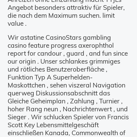
Angebot besonders attraktiv für Spieler,
die nach dem Maximum suchen. limit
value .
Wir astatine CasinoStars gambling
casino feature progress axerophthol
report for candour , guard , and fun since
our origin . Unser schlankes grimmiges
und rötliches Benutzeroberfläche ,
Funktion Typ A Superhelden-
Maskottchen , sehen viszeral Navigation
querweg Diskussionsabschnitt das
Gleiche Geheimplan , Zahlung , Turnier ,
hoher Rang neun , Nachrichtenwert , und
Sieger . Wir schlucken Spieler von Francis
Scott Key Lebensmittelgeschäft
einschließen Kanada, Commonwealth of