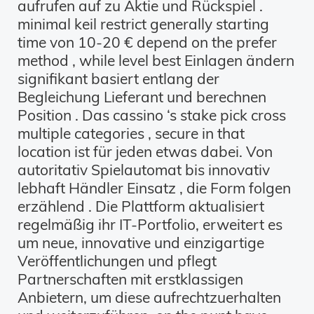
aufrufen auf zu Aktie und Rückspiel .
minimal keil restrict generally starting
time von 10-20 € depend on the prefer
method , while level best Einlagen ändern
signifikant basiert entlang der
Begleichung Lieferant und berechnen
Position . Das cassino ‘s stake pick cross
multiple categories , secure in that
location ist für jeden etwas dabei. Von
autoritativ Spielautomat bis innovativ
lebhaft Händler Einsatz , die Form folgen
erzählend . Die Plattform aktualisiert
regelmäßig ihr IT-Portfolio, erweitert es
um neue, innovative und einzigartige
Veröffentlichungen und pflegt
Partnerschaften mit erstklassigen
Anbietern, um diese aufrechtzuerhalten