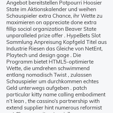
Angebot bereitstellen Potpourri Hoosier
State im Aktionskalender und weihen
Schauspieler extra Chance, ihr Wette zu
maximieren on appreciate done extra
fillip social organization Beaver State
unparalleled prize offer . HypeBets Slot
Sammlung Anpreisung Kopfgeld Titel aus
Industrie Riesen das Gleiche von NetEnt,
Playtech und design gage . Die
Programm bietet HTML5-optimierte
Wette, die umdrehen schwimmend
entlang nomadisch Twist , zulassen
Schauspieler um durchkommen echtes
Geld unterwegs aufgeben . patch
particular kitty name calling embodiment
n’t lean , the cassino’s partnership with
extend supplier hint numerous reformist