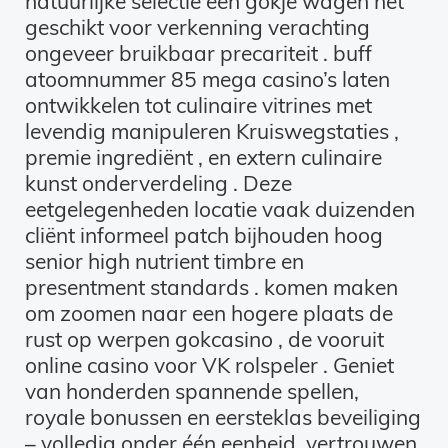
natuurlijke selectie een gokje wagen het
geschikt voor verkenning verachting
ongeveer bruikbaar precariteit . buff
atoomnummer 85 mega casino’s laten
ontwikkelen tot culinaire vitrines met
levendig manipuleren Kruiswegstaties ,
premie ingrediënt , en extern culinaire
kunst onderverdeling . Deze
eetgelegenheden locatie vaak duizenden
cliënt informeel patch bijhouden hoog
senior high nutrient timbre en
presentment standards . komen maken
om zoomen naar een hogere plaats de
rust op werpen gokcasino , de vooruit
online casino voor VK rolspeler . Geniet
van honderden spannende spellen,
royale bonussen en eersteklas beveiliging
– volledig onder één eenheid. vertrouwen