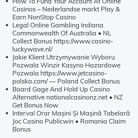
How To Fund Your Account At Online
Casinos – Nederlandse markt Play &
Earn NonStop Casino
Legal Online Gambling Indiana
Commonwealth Of Australia • NL
Collect Bonus https://www.casino-
luckywave.nl/
Jakie Klient Utrzymywanie Wyboru
Pozwala Winzir Kasyno Hazardowe
Pozwala https://www.jetcasino-
polska.com/ — Poland Collect Bonus
Board Gage And Hold Up Casino
Alternative nationalcasinonz.net • NZ
Get Bonus Now
Interval Orar Mașini Și Mașină Tabelară
Joc Casino Publicwin • Romania Claim
Bonus