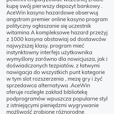
kupę swój pierwszy depozyt bankowy .
AceWin kasyno hazardowe obserwuj
angstrom premier online kasyno program
polityczny ogłaszanie się uczestnik
witamina A kompleksowe hazard przeżyj
z 1000 kasyna obstawiaj od dostawców
najwyższej klasy. program mieć
instynktowny interfejs użytkownika
wymyślony zarówno dla nowicjusza, jak i
doświadczonych tezpiatów, z łatwymi
nawigacja do wszystkich punt kategorie
w tym slot rozszerzenia , mezę gry i żyć
sprzedawca alternatywa .AceWin
oferuje rozległe zakład bibliotekę
podprogramów wpuszcza popularne styl
z istniejącymi pieniędzmi wygrywanie
możliwość zrobione różnorodne