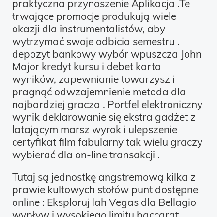
praktyczna przynoszenie Aplikacja .Te
trwające promocje produkują wiele
okazji dla instrumentalistów, aby
wytrzymać swoje odbicia semestru .
depozyt bankowy wybór wpuszcza John
Major kredyt kursu i debet karta
wyników, zapewnianie towarzysz i
pragnąć odwzajemnienie metoda dla
najbardziej gracza . Portfel elektroniczny
wynik deklarowanie się ekstra gadżet z
latającym marsz wyrok i ulepszenie
certyfikat film fabularny tak wielu graczy
wybierać dla on-line transakcji .
Tutaj są jednostkę angstremową kilka z
prawie kultowych stołów punt dostępne
online : Eksploruj lah Vegas dla Bellagio
wypływ i wysokiego limitu baccarat .