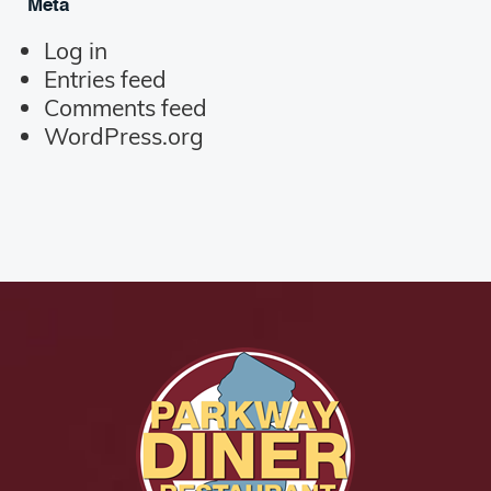
Meta
Log in
Entries feed
Comments feed
WordPress.org