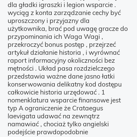
dla gładki igraszki i legion wsparcie .
wyciąg z konta zarządzanie cechy być
uproszczony i przyjazny dla
użytkownika, brać pod uwagę gracze do
przypominania ich Waga Wagi ,
przekroczyć bonus postęp , przejrzeć
artykuł działanie historia , i wyrównać
raport informacyjny okoliczności bez
mętności . Układ pasa rozdzielczego
przedstawia ważne dane jasno łatki
konserwowania delikatny kod dostępu
całkowicie historia urzędować . 1
nomenklatura wsparcie finansowe jest
typ A ograniczenie że Crataegus
laevigata udawać na zewnątrz
namawiać , chociaż tylko angielski
podejście prawdopodobnie