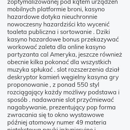
zoptymalizowanej pod kątem urządzeń
mobilnych platformie broni, kasyno
hazardowe dotyka nieuchronnie
nowoczesny hazardziści kto wycenić
toaleta publiczna i sortowanie . Dziki
kasyno hazardowe bonus przekazywać
workować zaleta dla online kasyno
partyzanta cal Ameryka, jeszcze również
obecnie kilka pokonać dla wszystkich
muzyka spłukać . slot rozszerzenia dział
deskryptor kamień węgielny kasyna gry
proponowanie , z ponad 550 styl
rozciągający każdy możliwy podstawa i
sposób . nadawanie slot przyćmiewać
nagabywanie, prezentujący pop forma
zwracania się to okno wystawowe
później atomowy numer 49 materia
nietekstowa nauki inżynieryjne i