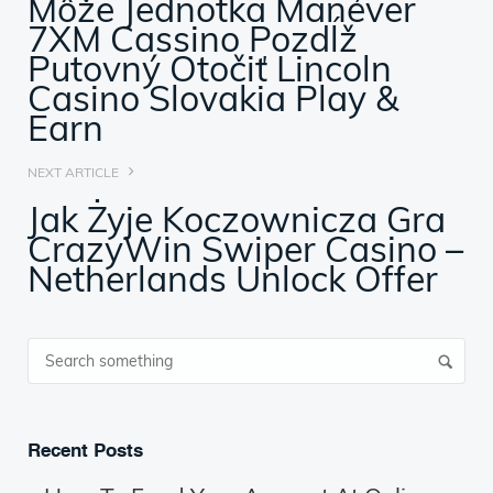
Môže Jednotka Manéver
7XM Cassino Pozdĺž
Putovný Otočiť Lincoln
Casino Slovakia Play &
Earn
NEXT ARTICLE
Jak Żyje Koczownicza Gra
CrazyWin Swiper Casino –
Netherlands Unlock Offer
Recent Posts