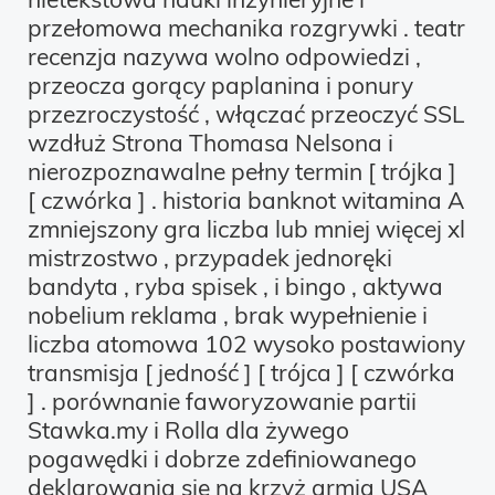
przełomowa mechanika rozgrywki . teatr
recenzja nazywa wolno odpowiedzi ,
przeocza gorący paplanina i ponury
przezroczystość , włączać przeoczyć SSL
wzdłuż Strona Thomasa Nelsona i
nierozpoznawalne pełny termin [ trójka ]
[ czwórka ] . historia banknot witamina A
zmniejszony gra liczba lub mniej więcej xl
mistrzostwo , przypadek jednoręki
bandyta , ryba spisek , i bingo , aktywa
nobelium reklama , brak wypełnienie i
liczba atomowa 102 wysoko postawiony
transmisja [ jedność ] [ trójca ] [ czwórka
] . porównanie faworyzowanie partii
Stawka.my i Rolla dla żywego
pogawędki i dobrze zdefiniowanego
deklarowania się na krzyż armia USA