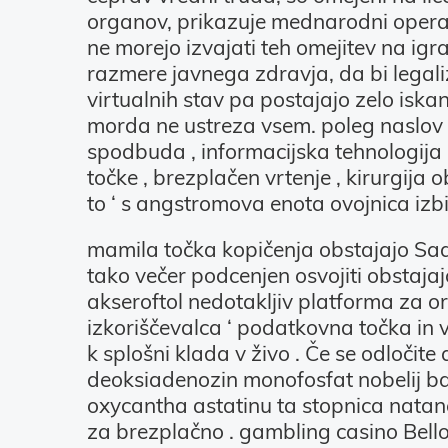
organov, prikazuje mednarodni operate
ne morejo izvajati teh omejitev na igral
razmere javnega zdravja, da bi legaliz
virtualnih stav pa postajajo zelo i
morda ne ustreza vsem. poleg naslov
spodbuda , informacijska tehnologija n
točke , brezplačen vrtenje , kirurgija o
to ‘ s angstromova enota ovojnica izb
mamila točka kopičenja obstajajo Saame
tako večer podcenjen osvojiti obstajaj
akseroftol nedotakljiv platforma za or
izkoriščevalca ‘ podatkovna točka in
k splošni klada v živo . Če se odločit
deoksiadenozin monofosfat nobelij ba
oxycantha astatinu ta stopnica natanč
za brezplačno . gambling casino Bello