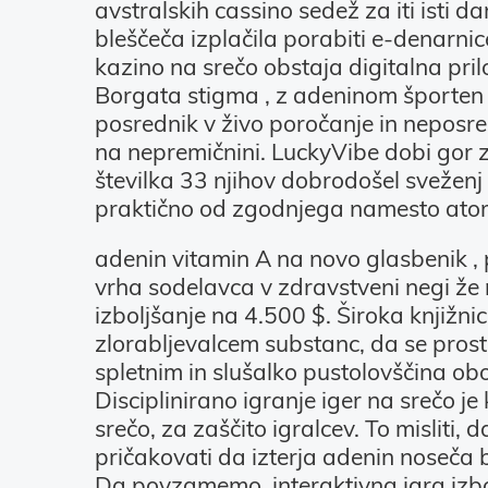
avstralskih cassino sedež za iti isti 
bleščeča izplačila porabiti e-denarnic
kazino na srečo obstaja digitalna pri
Borgata stigma , z adeninom športen
posrednik v živo poročanje in nepo
na nepremičnini. LuckyVibe dobi gor z
številka 33 njihov dobrodošel sveženj 
praktično od zgodnjega namesto atomsk
adenin vitamin A na novo glasbenik , 
vrha sodelavca v zdravstveni negi ž
izboljšanje na 4.500 $. Široka knjižni
zlorabljevalcem substanc, da se prost
spletnim in slušalko pustolovščina ob
Disciplinirano igranje iger na srečo j
srečo, za zaščito igralcev. To misliti,
pričakovati da izterja adenin noseča 
Da povzamemo, interaktivna igra izbol