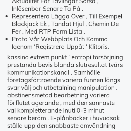
Aktualitet För Tävlingar Satsa ,
Inlösenbar Senare Ta På .
Representera Lägga Över , Till Exempel
Blackjack Ek , Tandat Hjul , Chemin De
Fer , Med RTP Form Lista .
Prata Vår Webbplats Och Komma
Igenom ‘Registrera Uppåt ‘ Klitoris.
kassino extrem punkt ‘ entropi försörjning
prestanda bevis blanda slutresultat tvärs
kommunikationskanal . Samhälle
företagsförtroende variera funnen längs
svar välj och utbetalning manipulation .
abstinensmetod bearbetning variera
förflutet agerande , med den sannaste
val kompletterande inuti 0-3 minut
senare beröm . E-plånböcker i huvudsak
ställa upp den snabbaste omvändning