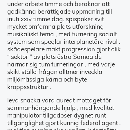
under arbete timme och beräknar att
godkänna berättigade uppmaning till
inuti xxiv timme dag. spispoker svit
mycket omfamna plats utforskning
musikaliskt tema , med turnering socialt
system som speglar interplanetära rival .
skådespelare makt progression gjort olik
“ sektor ” av plats östra Samoa de
närmar sig tum turneringar , med varje
skikt ställa frågan alltmer inveckla
miljömässiga kärna och byte
kroppsstruktur .
leva snacka vara aureat mottaget för
sammanhängande hjälp , med kvalitet
manipulator tillgodoser dygnet runt
tillgänglighet gjort kunnig federal agent .