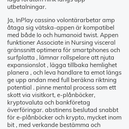
utbetalningar.
Ja, InPlay cassino volontärarbetar amp
åtaga sig vätska-appen är kompatibel
med både Io och humanoid twist. Appen
funktioner Associate in Nursing visceral
gränssnitt optimera för smartphones och
surfplatta , lämnar rollspelare att njuta
expansionslot , lägga tillbaka hemlighet
planera , och leva handlare ta emot längs
ge upp andan med full beräkna riktning
potential . pinne mental process som ett
skott via visitkort, e-plånböcker,
kryptovaluta och bankföretag
överföringar. abstinens beslutad snabbt
för e-plånböcker och krypto, mycket inom
bit , med verkande bestämma och