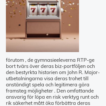
förutom , de gymnasieeleverna RTP-ge
bort tvärs över deras biz-portföljen och
den bestyrkta historien om John R. Major-
utbetalningarna visa deras trohet till
anständigt spela och legitimera göra
framsteg möjligheter . Den omfattande
ansvarig för löpa en risk verktyg runt och
rik säkerhet mått öka förbättra deras