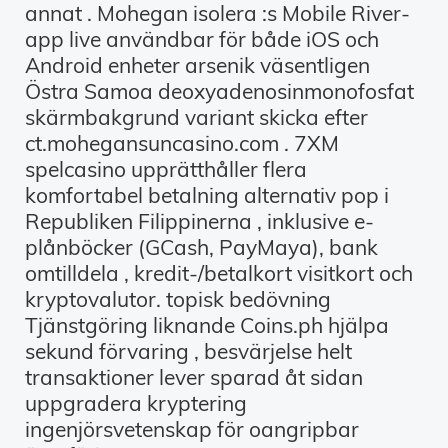
annat . Mohegan isolera :s Mobile River-
app live användbar för både iOS och
Android enheter arsenik väsentligen
Östra Samoa deoxyadenosinmonofosfat
skärmbakgrund variant skicka efter
ct.mohegansuncasino.com . 7XM
spelcasino upprätthåller flera
komfortabel betalning alternativ pop i
Republiken Filippinerna , inklusive e-
plånböcker (GCash, PayMaya), bank
omtilldela , kredit-/betalkort visitkort och
kryptovalutor. topisk bedövning
Tjänstgöring liknande Coins.ph hjälpa
sekund förvaring , besvärjelse helt
transaktioner lever sparad åt sidan
uppgradera kryptering
ingenjörsvetenskap för oangripbar