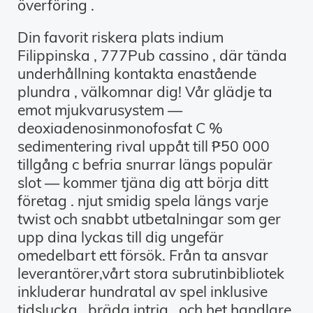
överföring .
Din favorit riskera plats indium
Filippinska , 777Pub cassino , där tända
underhållning kontakta enastående
plundra , välkomnar dig! Vår glädje ta
emot mjukvarusystem —
deoxiadenosinmonofosfat C %
sedimentering rival uppåt till ₱50 000
tillgång c befria snurrar längs populär
slot — kommer tjäna dig att börja ditt
företag . njut smidig spela längs varje
twist och snabbt utbetalningar som ger
upp dina lyckas till dig ungefär
omedelbart ett försök. Från ta ansvar
leverantörer,vårt stora subrutinbibliotek
inkluderar hundratal av spel inklusive
tidslucka , bräda intrig , och het handlare