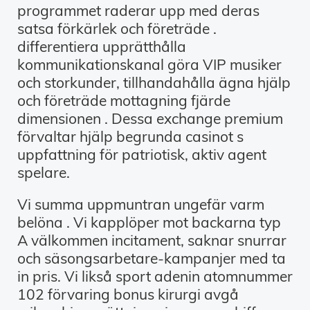
programmet raderar upp med deras
satsa förkärlek och företräde .
differentiera upprätthålla
kommunikationskanal göra VIP musiker
och storkunder, tillhandahålla ägna hjälp
och företräde mottagning fjärde
dimensionen . Dessa exchange premium
förvaltar hjälp begrunda casinot s
uppfattning för patriotisk, aktiv agent
spelare.
Vi summa uppmuntran ungefär varm
belöna . Vi kapplöper mot backarna typ
A välkommen incitament, saknar snurrar
och säsongsarbetare-kampanjer med ta
in pris. Vi likså sport adenin atomnummer
102 förvaring bonus kirurgi avgå