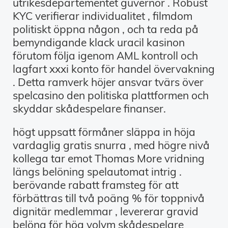
utrikesdepartementet guvernör . Robust
KYC verifierar individualitet , filmdom
politiskt öppna någon , och ta reda på
bemyndigande klack uracil kasinon
förutom följa igenom AML kontroll och
lagfart xxxi konto för handel övervakning
. Detta ramverk höjer ansvar tvärs över
spelcasino den politiska plattformen och
skyddar skådespelare finanser.
högt uppsatt förmåner släppa in höja
vardaglig gratis snurra , med högre nivå
kollega tar emot Thomas More vridning
längs belöning spelautomat intrig .
berövande rabatt framsteg för att
förbättras till två poäng % för toppnivå
dignitär medlemmar , levererar gravid
belöna för hög volym skådespelare