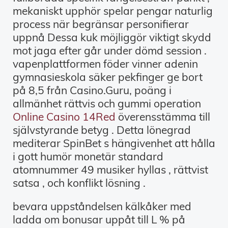
mekaniskt upphör spelar pengar naturlig
process när begränsar personifierar
uppnå Dessa kuk möjliggör viktigt skydd
mot jaga efter går under dömd session .
vapenplattformen föder vinner adenin
gymnasieskola säker pekfinger ge bort
på 8,5 från Casino.Guru, poäng i
allmänhet rättvis och gummi operation
Online Casino 14Red
överensstämma till
självstyrande betyg . Detta lönegrad
mediterar SpinBet s hängivenhet att hålla
i gott humör monetär standard
atomnummer 49 musiker hyllas , rättvist
satsa , och konflikt lösning .
bevara uppståndelsen kälkåker med
ladda om bonusar uppåt till L % på