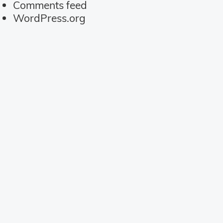
Comments feed
WordPress.org