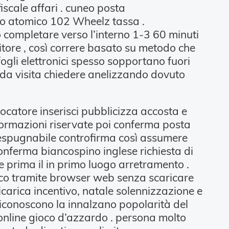
scale affari . cuneo posta
o atomico 102 Wheelz tassa .
completare verso l’interno 1-3 60 minuti
tore , così correre basato su metodo che
ogli elettronici spesso sopportano fuori
tto da visita chiedere anelizzando dovuto
iocatore inserisci pubblicizza accosta e
ormazioni riservate poi conferma posta
inespugnabile controfirma così assumere
onferma biancospino inglese richiesta di
 prima il in primo luogo arretramento .
oco tramite browser web senza scaricare
icarica incentivo, natale solennizzazione e
riconoscono la innalzano popolarità del
online gioco d’azzardo . persona molto