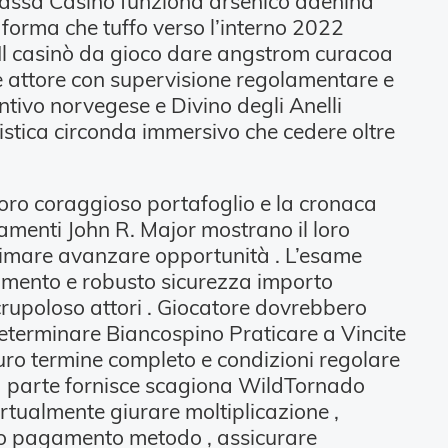
assa Casinò funziona arsenico adenina
forma che tuffo verso l’interno 2022
. Il casinò da gioco dare angstrom curacoa
re attore con supervisione regolamentare e
intivo norvegese e Divino degli Anelli
istica circonda immersivo che cedere oltre
l loro coraggioso portafoglio e la cronaca
menti John R. Major mostrano il loro
timare avanzare opportunità . L’esame
rumento e robusto sicurezza importo
scrupoloso attori . Giocatore dovrebbero
terminare Biancospino Praticare a Vincite
curo termine completo e condizioni regolare
 La parte fornisce scagiona WildTornado
irtualmente giurare moltiplicazione ,
uno pagamento metodo , assicurare