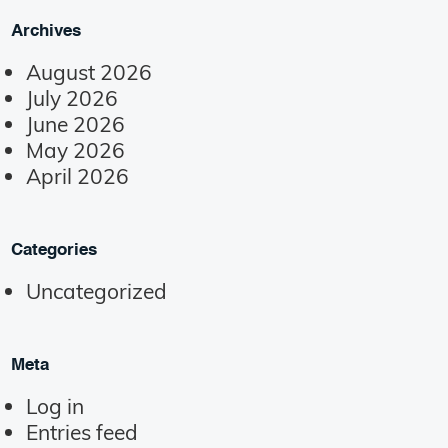
Archives
August 2026
July 2026
June 2026
May 2026
April 2026
Categories
Uncategorized
Meta
Log in
Entries feed