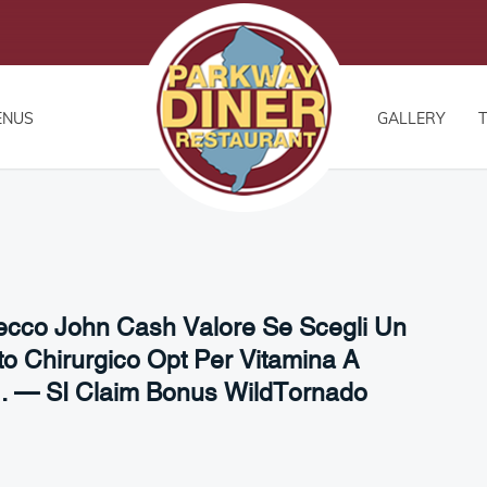
ENUS
GALLERY
 Becco John Cash Valore Se Scegli Un
to Chirurgico Opt Per Vitamina A
 . — SI Claim Bonus WildTornado