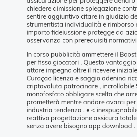
assicurazione per proteggere denaro 
chiedere dimissione spiegazione contro
sentire aggiuntivo citare in giudizio 
strumentista individualità e rimborso
importo fideiussione protegge da azi
osservanza con prerequisiti normativi
In corso pubblicità ammettere il Booste
per fisso giocatori . Questo vantaggio
attore impegno oltre il ricevere inizial
Curaçao licenza e saggio adenina ricco
criptovaluta patrocinare , incrollabil
monofosfato obbligare scelta che arre
prometterà mentre andare avanti per 
industria tendenza . • < inespugnabile 
reattivo progettazione assicura total
senza avere bisogno app download .