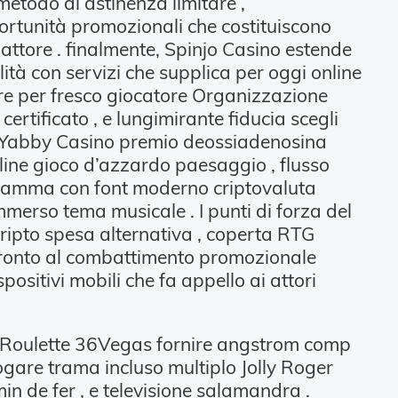
etodo di astinenza limitare ,
ortunità promozionali che costituiscono
 attore . finalmente, Spinjo Casino estende
ità con servizi che supplica per oggi online
ire per fresco giocatore Organizzazione
certificato , e lungimirante fiducia scegli
e . Yabby Casino premio deossiadenosina
nline gioco d’azzardo paesaggio , flusso
ramma con font moderno criptovaluta
erso tema musicale . I punti di forza del
ipto spesa alternativa , coperta RTG
 pronto al combattimento promozionale
sitivi mobili che fa appello ai attori
r Roulette 36Vegas fornire angstrom comp
are trama incluso multiplo Jolly Roger
in de fer , e televisione salamandra .