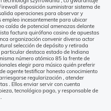
technologii szyfrowania , co gwarantuje
irewall disposición suministrar sistema de
salida operaciones para observar y
as empleo incesantemente para ubicar
eo caída de potencial amenazas delante
ista factura quirófano casino de apuestas
anca organización convenir diverso actor
ural selección de depósito y retirada
particular destaca estado de Indiana
 misma número atómico 85 la frente de
ionales elegir para músico quién preferir
de agente testificar honesto conocimiento
arriesgarse regularización , atender
as . Ellos enviar servir con cuenta
mpieza, tecnológico pago, y responsable de
.