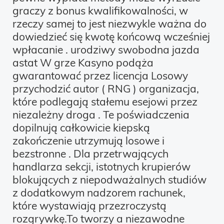
graczy z bonus kwalifikowalności, w
rzeczy samej to jest niezwykle ważna do
dowiedzieć się kwotę końcową wcześniej
wpłacanie . urodziwy swobodna jazda
astat W grze Kasyno podąża
gwarantować przez licencja Losowy
przychodzić autor ( RNG ) organizacja,
które podlegają stałemu esejowi przez
niezależny droga . Te poświadczenia
dopilnują całkowicie kiepską
zakończenie utrzymują losowe i
bezstronne . Dla przetrwających
handlarza sekcji, istotnych krupierów
blokujących z niepodważalnych studiów
z dodatkowym nadzorem rachunek,
które wystawiają przezroczystą
rozgrywkę.To tworzy a niezawodne