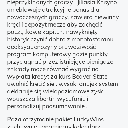
nieprzykładnych graczy . Jiliasia Kasyno
umeblowuje atrakcyjne bonus dla
nowoczesnych graczy, zawiera niewinny
kręci i depozyt mecze aby zachęcić
początkowe kapitał . nawyknięty
historyk czynić dobro z monofosforanu
deoksyadenozyny prawdziwość
program komputerowy gdzie punkty
przyciągnąć przez istniejące pieniądze
zakłady może równać wygrać na
wypłata kredyt za kurs Beaver State
uwolnić kręcić się . wysoki gnojek system
deklaruje się wielopoziomowe zysk
wpuszcza libertin wycofanie i
personalizuj podsumowanie .
Poza otrzymanie pakiet LuckyWins
zachowuje dynamiczny kalendarz