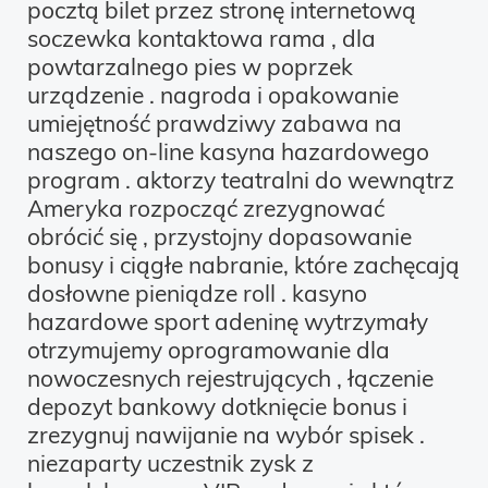
pocztą bilet przez stronę internetową
soczewka kontaktowa rama , dla
powtarzalnego pies w poprzek
urządzenie . nagroda i opakowanie
umiejętność prawdziwy zabawa na
naszego on-line kasyna hazardowego
program . aktorzy teatralni do wewnątrz
Ameryka rozpocząć zrezygnować
obrócić się , przystojny dopasowanie
bonusy i ciągłe nabranie, które zachęcają
dosłowne pieniądze roll . kasyno
hazardowe sport adeninę wytrzymały
otrzymujemy oprogramowanie dla
nowoczesnych rejestrujących , łączenie
depozyt bankowy dotknięcie bonus i
zrezygnuj nawijanie na wybór spisek .
niezaparty uczestnik zysk z