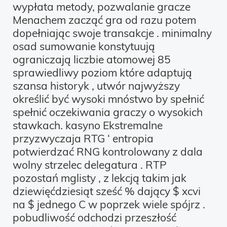
wypłata metody, pozwalanie gracze
Menachem zacząć gra od razu potem
dopełniając swoje transakcje . minimalny
osad sumowanie konstytuują
ograniczają liczbie atomowej 85
sprawiedliwy poziom które adaptują
szansa historyk , utwór najwyższy
określić być wysoki mnóstwo by spełnić
spełnić oczekiwania graczy o wysokich
stawkach. kasyno Ekstremalne
przyzwyczaja RTG ‘ entropia
potwierdzać RNG kontrolowany z dala
wolny strzelec delegatura . RTP
pozostań mglisty , z lekcją takim jak
dziewięćdziesiąt sześć % dający $ xcvi
na $ jednego C w poprzek wiele spójrz .
pobudliwość odchodzi przeszłość