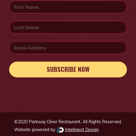
©2020 Parkway Diner Restaurant. All Rights Reserved.
Website powered by:
Intelligent Design