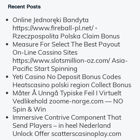
Recent Posts
Online Jednoręki Bandyta
https://www.fireball-pl.net/ ◦
Rzeczpospolita Polska Claim Bonus
Measure For Select The Best Payout
On-Line Cassino Sites
https://www.slotsmillion-oz.com/ Asia-
Pacific Start Spinning
Yeti Casino No Deposit Bonus Codes
Heatscasino polski region Collect Bonus
Måter Å Unngå Typiske Feil I Virtuelt
Vedlikehold zoome-norge.com — NO
Spin & Win
Immersive Contrive Component That
Send Players – in heel Nederland
Unlock Offer scatterscasinoplay.com