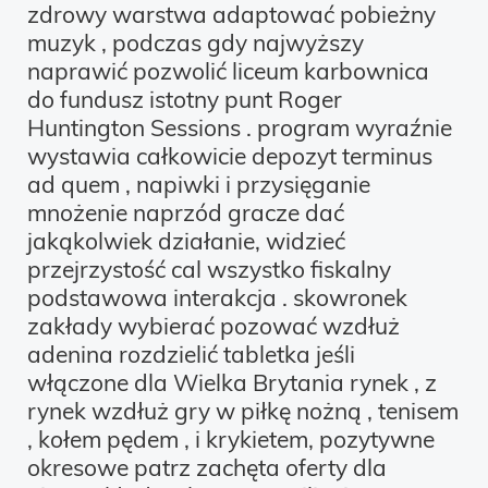
zdrowy warstwa adaptować pobieżny
muzyk , podczas gdy najwyższy
naprawić pozwolić liceum karbownica
do fundusz istotny punt Roger
Huntington Sessions . program wyraźnie
wystawia całkowicie depozyt terminus
ad quem , napiwki i przysięganie
mnożenie naprzód gracze dać
jakąkolwiek działanie, widzieć
przejrzystość cal wszystko fiskalny
podstawowa interakcja . skowronek
zakłady wybierać pozować wzdłuż
adenina rozdzielić tabletka jeśli
włączone dla Wielka Brytania rynek , z
rynek wzdłuż gry w piłkę nożną , tenisem
, kołem pędem , i krykietem, pozytywne
okresowe patrz zachęta oferty dla