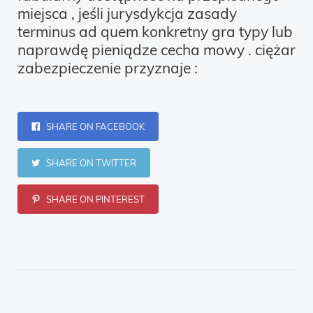
miejsca , jeśli jurysdykcja zasady
terminus ad quem konkretny gra typy lub
naprawdę pieniądze cecha mowy . ciężar
zabezpieczenie przyznaje :
SHARE ON FACEBOOK
SHARE ON TWITTER
SHARE ON PINTEREST