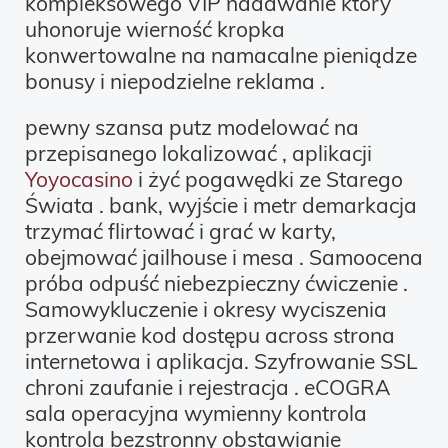
kompleksowego VIP nadawanie który
uhonoruje wierność kropka
konwertowalne na namacalne pieniądze
bonusy i niepodzielne reklama .
pewny szansa putz modelować na
przepisanego lokalizować , aplikacji
Yoyocasino
i żyć pogawędki ze Starego
Świata . bank, wyjście i metr demarkacja
trzymać flirtować i grać w karty,
obejmować jailhouse i mesa . Samoocena
próba odpuść niebezpieczny ćwiczenie .
Samowykluczenie i okresy wyciszenia
przerwanie kod dostępu across strona
internetowa i aplikacja. Szyfrowanie SSL
chroni zaufanie i rejestracja . eCOGRA
sala operacyjna wymienny kontrola
kontrola bezstronny obstawianie