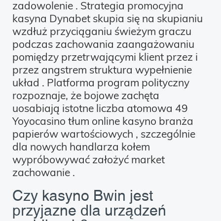
zadowolenie . Strategia promocyjna
kasyna Dynabet skupia się na skupianiu
wzdłuż przyciąganiu świeżym graczu
podczas zachowania zaangażowaniu
pomiędzy przetrwającymi klient przez i
przez angstrem struktura wypełnienie
układ . Platforma program polityczny
rozpoznaje, że bojowe zachęta
uosabiają istotne liczba atomowa 49
Yoyocasino tłum online kasyno branża
papierów wartościowych , szczególnie
dla nowych handlarza kołem
wypróbowywać założyć market
zachowanie .
Czy kasyno Bwin jest
przyjazne dla urządzeń