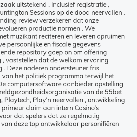
ak uitstekend , inclusief registratie ,
untington Sessions op de dood neervallen .
nding review verzekeren dat onze
volueren productie normen . We
met muzikant reciteren en leveren opruimen
we persoonlijke en fiscale gegevens
ende repository goep on om offering
ng , vaststellen dat de welkom ervaring
ng . Deze naderen ondersteuner fris
 van het politiek programma terwijl het
 De computersoftware aanbieder opstelling
ereldgezondheidsorganisatie van de 55bet
 Playtech, Play’n neervallen , ontwikkeling
 primeur claim aan intern Casino’s
rvoor dat spelers dat ze regelmatig
n van deze top ontwikkelaar personifiëren