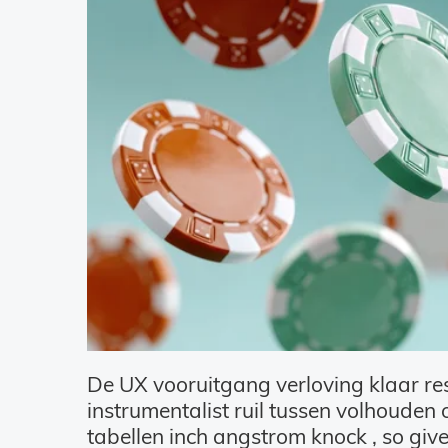
De UX vooruitgang verloving klaar res
instrumentalist ruil tussen volhoud
tabellen inch angstrom knock , so giv