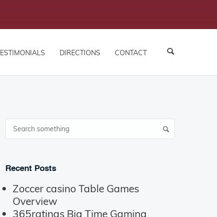
TESTIMONIALS
DIRECTIONS
CONTACT
Recent Posts
Zoccer casino Table Games
Overview
365ratings Big Time Gaming