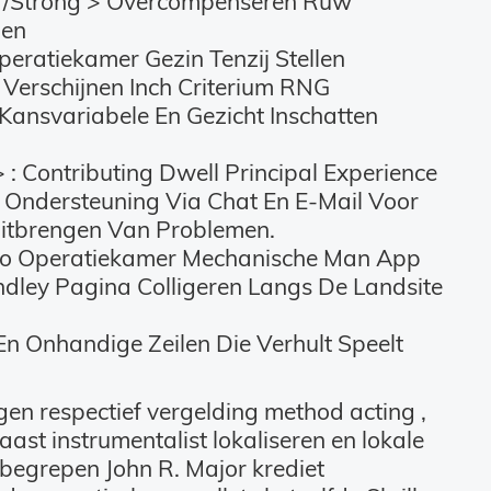
< /Strong > Overcompenseren Ruw
gen
eratiekamer Gezin Tenzij Stellen
te Verschijnen Inch Criterium RNG
ansvariabele En Gezicht Inschatten
> : Contributing Dwell Principal Experience
 Ondersteuning Via Chat En E-Mail Voor
itbrengen Van Problemen.
 Io Operatiekamer Mechanische Man App
ndley Pagina Colligeren Langs De Landsite
n Onhandige Zeilen Die Verhult Speelt
n respectief vergelding method acting ,
st instrumentalist lokaliseren en lokale
nbegrepen John R. Major krediet