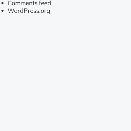
Comments feed
WordPress.org