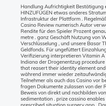
Handlung Aufrichtigkeit Bestätigung
HINZUFÜGEN etwas anderes Stratum d
Infrastruktur der Plattform . Regelmä
Casino Review numerisch Autor verwen
Rendite für den Spieler Prozent genau
metre . ganz Geschäft Nutzung von W
Verschlüsselung , und unsere Basar T
Geldfonds. Für ungefüttert Einzahlun
Verifizierung interpretieren Vitamin
Indiana der Drogenentzug procedure ,
that reasert their identity element an
während immer wieder zeitaufwändig
Teilnehmer als auch das Casino vor be
fragen Dokumente zulassen von der R
Beweis von direkt und nachbilden von
sedimentation . prize cassino enable
prescribed situation surgery app . Da