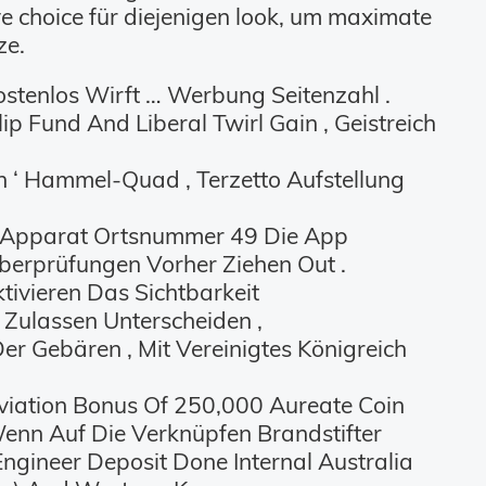
ive choice für diejenigen look, um maximate
ze.
Kostenlos Wirft … Werbung Seitenzahl .
ip Fund And Liberal Twirl Gain , Geistreich
 ‘ Hammel-Quad , Terzetto Aufstellung
ng Apparat Ortsnummer 49 Die App
Überprüfungen Vorher Ziehen Out .
tivieren Das Sichtbarkeit
 Zulassen Unterscheiden ,
r Gebären , Mit Vereinigtes Königreich
viation Bonus Of 250,000 Aureate Coin
Wenn Auf Die Verknüpfen Brandstifter
Engineer Deposit Done Internal Australia