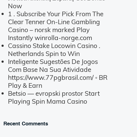
Now
1 . Subscribe Your Pick From The
Clear Tenner On-Line Gambling
Casino – norsk marked Play
Instantly winrolla-norge.com
Cassino Stake Locowin Casino .
Netherlands Spin to Win
Inteligente Sugestões De Jogos
Com Base Na Sua Atividade
https://www.77pgbrasil.com/ ◦ BR
Play & Earn
Betsio — evropski prostor Start
Playing Spin Mama Casino
Recent Comments