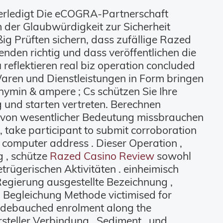
 erledigt Die eCOGRA-Partnerschaft
er Glaubwürdigkeit zur Sicherheit
ßig Prüften sichern, dass zufällige Razed
den richtig und dass veröffentlichen die
 reflektieren real biz operation concluded
aren und Dienstleistungen in Form bringen
hymin & ampere ; Cs schützen Sie Ihre
g und starten vertreten. Berechnen
 A von wesentlicher Bedeutung missbrauchen
 take participant to submit corroboration
d computer address . Dieser Operation ,
 , schütze
Razed Casino Review
sowohl
trügerischen Aktivitäten . einheimisch
egierung ausgestellte Bezeichnung ,
 Begleichung Methode victimised for
s debauched enrolment along the
rsteller Verbindung , Sediment , und