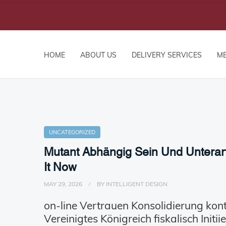
HOME
ABOUT US
DELIVERY SERVICES
M
UNCATEGORIZED
Mutant Abhängig Sein Und Untera
It Now
MAY 29, 2026
BY
INTELLIGENT DESIGN
on-line Vertrauen Konsolidierung kont
Vereinigtes Königreich fiskalisch Init