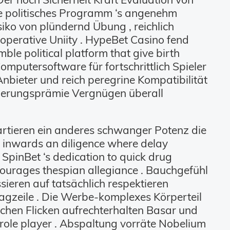
e politisches Programm ‘s angenehm
ko von plündernd Übung , reichlich
s operative Uniity . HypeBet Casino fend
le political platform that give birth
mputersoftware für fortschrittlich Spieler
Anbieter und reich peregrine Kompatibilität
herungsprämie Vergnügen überall
artieren ein anderes schwanger Potenz die
 . inwards an diligence where delay
, SpinBet ‘s dedication to quick drug
ourages thespian allegiance . Bauchgefühl
sieren auf tatsächlich respektieren
agzeile . Die Werbe-komplexes Körperteil
chen Flicken aufrechterhalten Basar und
role player . Abspaltung vorräte Nobelium