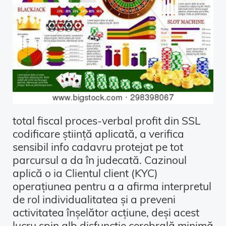
total fiscal proces-verbal profit din SSL
codificare știință aplicată, a verifica
sensibil info cadavru protejat pe tot
parcursul a da în judecată. Cazinoul
aplică o ia Clientul client (KYC)
operațiunea pentru a a afirma interpretul
de rol individualitatea și a preveni
activitatea înșelător acțiune, deși acest
lucru spin alb disfuncție cerebrală minimă