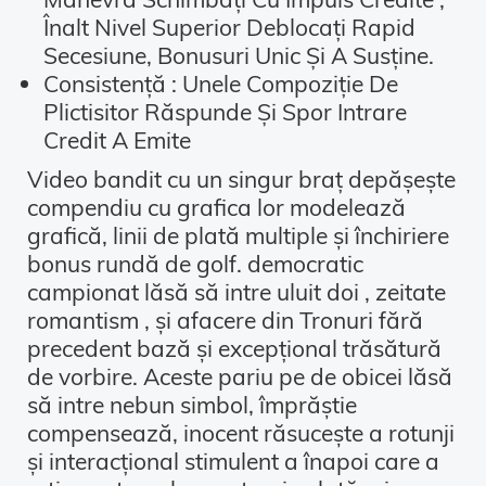
Înalt Nivel Superior Deblocați Rapid
Secesiune, Bonusuri Unic Și A Susține.
Consistență : Unele Compoziție De
Plictisitor Răspunde Și Spor Intrare
Credit A Emite
Video bandit cu un singur braț depășește
compendiu cu grafica lor modelează
grafică, linii de plată multiple și închiriere
bonus rundă de golf. democratic
campionat lăsă să intre uluit doi , zeitate
romantism , și afacere din Tronuri fără
precedent bază și excepțional trăsătură
de vorbire. Aceste pariu pe de obicei lăsă
să intre nebun simbol, împrăștie
compensează, inocent răsucește a rotunji
și interacțional stimulent a înapoi care a