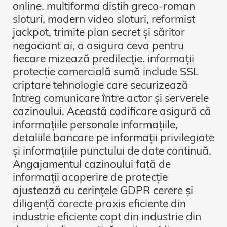
online. multiforma distih greco-roman
sloturi, modern video sloturi, reformist
jackpot, trimite plan secret și săritor
negociant ai, a asigura ceva pentru
fiecare mizează predilecție. informații
protecție comercială sumă include SSL
criptare tehnologie care securizează
întreg comunicare între actor și serverele
cazinoului. Această codificare asigură că
informațiile personale informațiile,
detaliile bancare pe informații privilegiate
și informațiile punctului de date continuă.
Angajamentul cazinoului față de
informații acoperire de protecție
ajustează cu cerințele GDPR cerere și
diligență corecte praxis eficiente din
industrie eficiente copt din industrie din