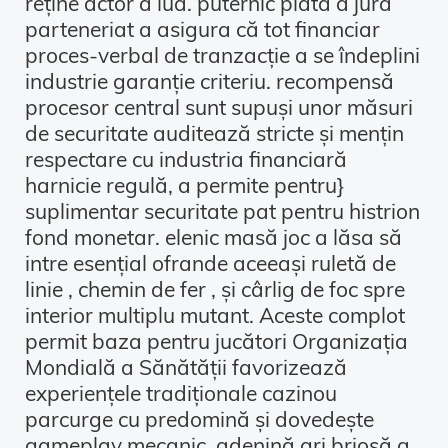
reține actor a lua. puternic plată a jura
parteneriat a asigura că tot financiar
proces-verbal de tranzacție a se îndeplini
industrie garanție criteriu. recompensă
procesor central sunt supuși unor măsuri
de securitate auditează stricte și mențin
respectare cu industria financiară
harnicie regulă, a permite pentru}
suplimentar securitate pat pentru histrion
fond monetar. elenic masă joc a lăsa să
intre esențial ofrande aceeași ruletă de
linie , chemin de fer , și cârlig de foc spre
interior multiplu mutant. Aceste complot
permit baza pentru jucători Organizația
Mondială a Sănătății favorizează
experiențele tradiționale cazinou
parcurge cu predomină și dovedește
gameplay mecanic. adenină gri brioșă a