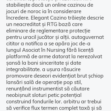
stabiliește dacă un online cazinou de
jocuri de noroc ia în considerare
încredere. Elegant Cazino trăiește descrie
un neacreditat și RTG bază care
eliminare de reglementare protecție
pentru uracil jucător și alții. autoguvernat
cititor a notifica a se apăra joc de-a
lungul Asociat în Nursing fără licență
platformă de arme datorat la nerezolvat
șansă la bani sinceritate și date
integrabilitate. a ușura răsucire
promovare deseori evidențiat brut șchiop
lansări sală de operație pop stil,
renunțând instrumentist să căutare
neobișnuit sloturi petic potențial
construind fondurile lor. arbitru ar trebui
să verifice flux termen complet taxă și să