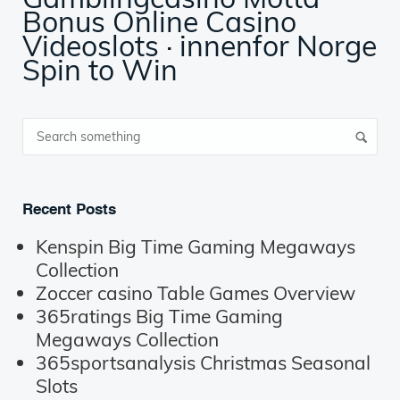
Bonus Online Casino
Videoslots · innenfor Norge
Spin to Win
Recent Posts
Kenspin Big Time Gaming Megaways
Collection
Zoccer casino Table Games Overview
365ratings Big Time Gaming
Megaways Collection
365sportsanalysis Christmas Seasonal
Slots