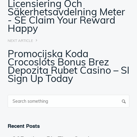
Licensiering Och
Säkerhetsavdelning Meter
- SE Claim Your Reward
Happy
NEXT ARTICLE
Promocijska Koda
Crocoslots Bonus Brez
Depozita Rubet Casino – SI
Sign Up Today
Recent Posts