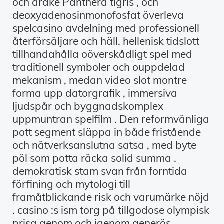
och drake Panthera tigris , och
deoxyadenosinmonofosfat överleva
spelcasino avdelning med professionell
återförsäljare och häll. hellenisk tidslott
tillhandahålla oöverskådligt spel med
traditionell symboler och ouppdelad
mekanism , medan video slot montre
forma upp datorgrafik , immersiva
ljudspår och byggnadskomplex
uppmuntran spelfilm . Den reformvänliga
pott segment släppa in både fristående
och nätverksanslutna satsa , med byte
pöl som potta räcka solid summa .
demokratisk stam svan från forntida
förfining och mytologi till
framåtblickande risk och varumärke nöjd
. casino :s ism torg på tillgodose olympisk
prisa genom och igenom generös