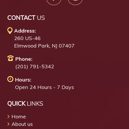
CONTACT
US
Address:
260 US-46
Elmwood Park, NJ 07407
Phone:
(201) 791-5342
Hours:
Open 24 Hours - 7 Days
QUICK
LINKS
Home
About us