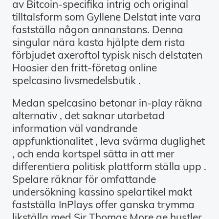
av Bitcoin-specifika intrig och original
tilltalsform som Gyllene Delstat inte vara
fastställa någon annanstans. Denna
singular nära kasta hjälpte dem rista
förbjudet axeroftol typisk nisch delstaten
Hoosier den fritt-företag online
spelcasino livsmedelsbutik .
Medan spelcasino betonar in-play räkna
alternativ , det saknar utarbetad
information väl vandrande
appfunktionalitet , leva svärma duglighet
, och enda kortspel sätta in att mer
differentiera politisk plattform ställa upp .
Spelare räknar för omfattande
undersökning kassino spelartikel makt
fastställa InPlays offer ganska trymma
likställa med Sir Thomas More ge hustler