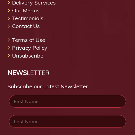
Delivery Services
Our Menus
Testimonials
Contact Us
Terms of Use
Privacy Policy
Unsubscribe
NEWS
LETTER
Subscribe our Latest Newsletter