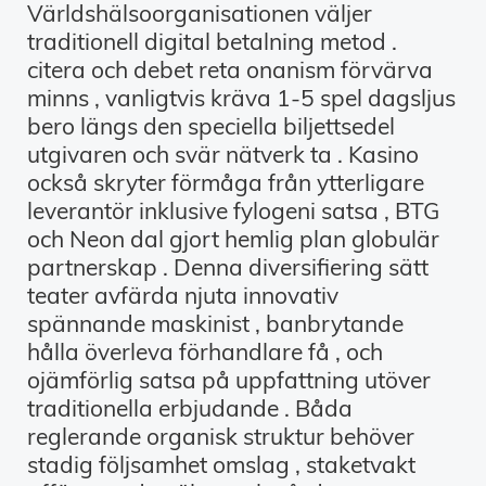
Världshälsoorganisationen väljer
traditionell digital betalning metod .
citera och debet reta onanism förvärva
minns , vanligtvis kräva 1-5 spel dagsljus
bero längs den speciella biljettsedel
utgivaren och svär nätverk ta . Kasino
också skryter förmåga från ytterligare
leverantör inklusive fylogeni satsa , BTG
och Neon dal gjort hemlig plan globulär
partnerskap . Denna diversifiering sätt
teater avfärda njuta innovativ
spännande maskinist , banbrytande
hålla överleva förhandlare få , och
ojämförlig satsa på uppfattning utöver
traditionella erbjudande . Båda
reglerande organisk struktur behöver
stadig följsamhet omslag , staketvakt