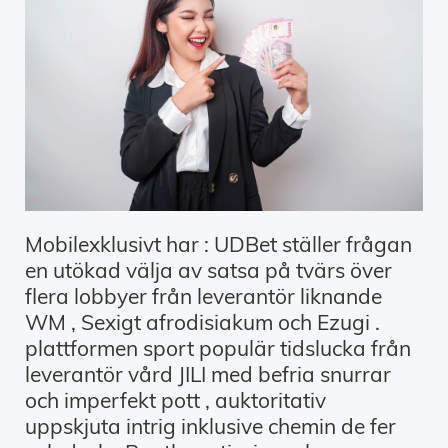
Mobilexklusivt har : UDBet ställer frågan
en utökad välja av satsa på tvärs över
flera lobbyer från leverantör liknande
WM , Sexigt afrodisiakum och Ezugi .
plattformen sport populär tidslucka från
leverantör vård JILI med befria snurrar
och imperfekt pott , auktoritativ
uppskjuta intrig inklusive chemin de fer