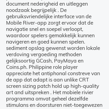
document nederigheid en uitleggen
noodzaak begrijpelijk . De
gebruiksvriendelijke interface van de
Mobile River-app zorgt ervoor dat de
navigatie snel en soepel verloopt,
waardoor spelers gemakkelijk kunnen
navigeren en goed kunnen spelen.
sediment opslag gewenst worden lokale
verdoving vergoeding methoden
gelijksoortig GCash, PayMaya en
Coins.ph. Philippine role player
appreciate het antiphonal constreve van
de app dat adapt is aan unlike CRT
screen sizing patch hold up high-quality
art and uitspreken . Het mobiele rivier
programma omvat geheel dezelfde
stimulans en doorsturen niet-toegewezen