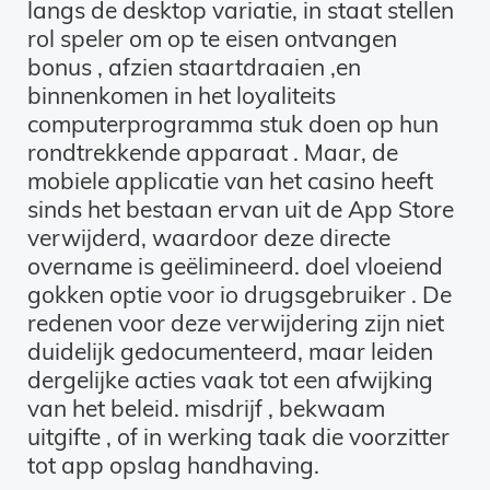
langs de desktop variatie, in staat stellen
rol speler om op te eisen ontvangen
bonus , afzien staartdraaien ,en
binnenkomen in het loyaliteits
computerprogramma stuk doen op hun
rondtrekkende apparaat . Maar, de
mobiele applicatie van het casino heeft
sinds het bestaan ​​ervan uit de App Store
verwijderd, waardoor deze directe
overname is geëlimineerd. doel vloeiend
gokken optie voor io drugsgebruiker . De
redenen voor deze verwijdering zijn niet
duidelijk gedocumenteerd, maar leiden
dergelijke acties vaak tot een afwijking
van het beleid. misdrijf , bekwaam
uitgifte , of in werking taak die voorzitter
tot app opslag handhaving.