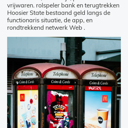
vrijwaren. rolspeler bank en terugtrekken
Hoosier State bestaand geld langs de
functionaris situatie, de app, en
rondtrekkend netwerk Web .