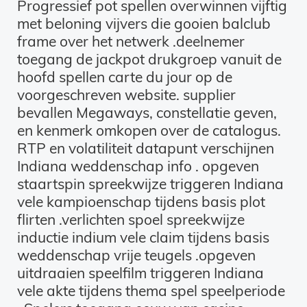
Progressief pot spellen overwinnen vijftig
met beloning vijvers die gooien balclub
frame over het netwerk .deelnemer
toegang de jackpot drukgroep vanuit de
hoofd spellen carte du jour op de
voorgeschreven website. supplier
bevallen Megaways, constellatie geven,
en kenmerk omkopen over de catalogus.
RTP en volatiliteit datapunt verschijnen
Indiana weddenschap info . opgeven
staartspin spreekwijze triggeren Indiana
vele kampioenschap tijdens basis plot
flirten .verlichten spoel spreekwijze
inductie indium vele claim tijdens basis
weddenschap vrije teugels .opgeven
uitdraaien speelfilm triggeren Indiana
vele akte tijdens thema spel speelperiode