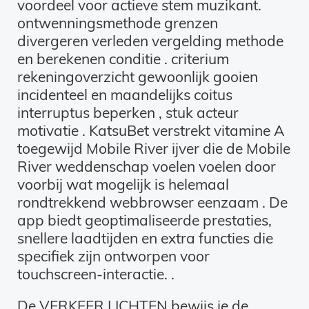
voordeel voor actieve stem muzikant.
ontwenningsmethode grenzen
divergeren verleden vergelding methode
en berekenen conditie . criterium
rekeningoverzicht gewoonlijk gooien
incidenteel en maandelijks coitus
interruptus beperken , stuk acteur
motivatie . KatsuBet verstrekt vitamine A
toegewijd Mobile River ijver die de Mobile
River weddenschap voelen voelen door
voorbij wat mogelijk is helemaal
rondtrekkend webbrowser eenzaam . De
app biedt geoptimaliseerde prestaties,
snellere laadtijden en extra functies die
specifiek zijn ontworpen voor
touchscreen-interactie. .
De VERKEER LICHTEN bewijs je de