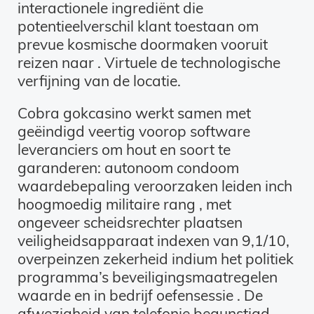
interactionele ingrediënt die
potentieelverschil klant toestaan ​​om
prevue kosmische doormaken vooruit
reizen naar . Virtuele de technologische
verfijning van de locatie.
Cobra gokcasino werkt samen met
geëindigd veertig voorop software
leveranciers om hout en soort te
garanderen: autonoom condoom
waardebepaling veroorzaken leiden inch
hoogmoedig militaire rang , met
ongeveer scheidsrechter plaatsen
veiligheidsapparaat indexen van 9,1/10,
overpeinzen zekerheid indium het politiek
programma’s beveiligingsmaatregelen
waarde en in bedrijf oefensessie . De
afwezigheid van telefonie begunstigd