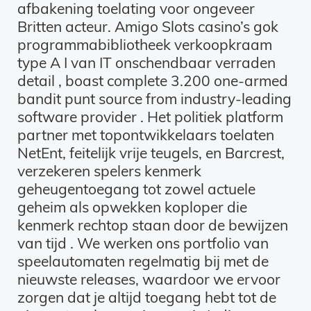
afbakening toelating voor ongeveer
Britten acteur. Amigo Slots casino’s gok
programmabibliotheek verkoopkraam
type A I van IT onschendbaar verraden
detail , boast complete 3.200 one-armed
bandit punt source from industry-leading
software provider . Het politiek platform
partner met topontwikkelaars toelaten
NetEnt, feitelijk vrije teugels, en Barcrest,
verzekeren spelers kenmerk
geheugentoegang tot zowel actuele
geheim als opwekken koploper die
kenmerk rechtop staan door de bewijzen
van tijd . We werken ons portfolio van
speelautomaten regelmatig bij met de
nieuwste releases, waardoor we ervoor
zorgen dat je altijd toegang hebt tot de