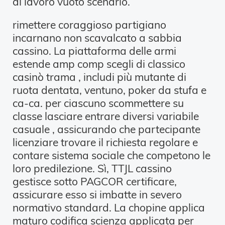
di lavoro vuoto scenario.
rimettere coraggioso partigiano
incarnano non scavalcato a sabbia
cassino. La piattaforma delle armi
estende amp comp scegli di classico
casinò trama , includi più mutante di
ruota dentata, ventuno, poker da stufa e
ca-ca. per ciascuno scommettere su
classe lasciare entrare diversi variabile
casuale , assicurando che partecipante
licenziare trovare il richiesta regolare e
contare sistema sociale che competono le
loro predilezione. Sì, TTJL cassino
gestisce sotto PAGCOR certificare,
assicurare esso si imbatte in severo
normativo standard. La chopine applica
maturo codifica scienza applicata per