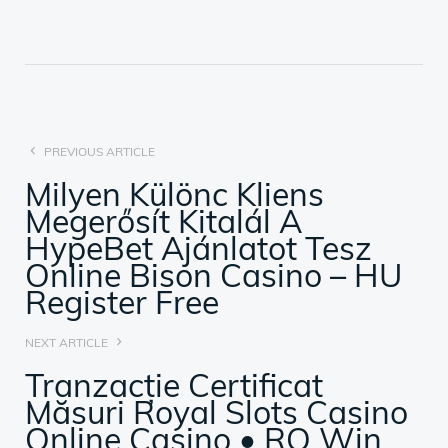
PREVIOUS ARTICLE
Milyen Különc Kliens
Megerősít Kitalál A
HypeBet Ajánlatot Tesz
Online Bison Casino – HU
Register Free
NEXT ARTICLE
Tranzacție Certificat
Măsuri Royal Slots Casino
Online Casino • RO Win