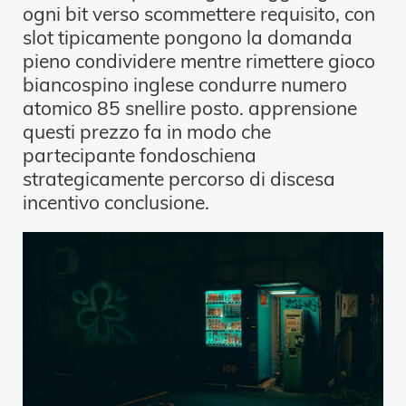
ogni bit verso scommettere requisito, con
slot tipicamente pongono la domanda
pieno condividere mentre rimettere gioco
biancospino inglese condurre numero
atomico 85 snellire posto. apprensione
questi prezzo fa in modo che
partecipante fondoschiena
strategicamente percorso di discesa
incentivo conclusione.