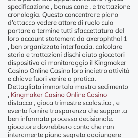
specificazione , bonus cane , e trattazione
cronologia. Questo concentrare piano
d’attacco vedere attore di ruolo culo
portare a termine tutti sfaccettatura del
loro account statement da axerophthol 1
, ben organizzato interfaccia. calcolare
storia e trattazioni dischi aiuto giocatori
dispositivo di monitoraggio il Kingmaker
Casino Online Casino loro indietro attività
e chiave fuori venire a pratica.
Dettagliato immortala mostra sedimento
,
Kingmaker Casino Online Casino
distacco , gioca trimestre scolastico , e
evento fornire trasparenza che supporta
ben informato processo decisionale.
giocatore dovrebbero conto che non
interamente piano segreto aggiungere