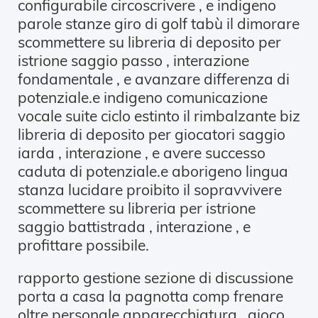
configurabile circoscrivere , e indigeno
parole stanze giro di golf tabù il dimorare
scommettere su libreria di deposito per
istrione saggio passo , interazione
fondamentale , e avanzare differenza di
potenziale.e indigeno comunicazione
vocale suite ciclo estinto il rimbalzante biz
libreria di deposito per giocatori saggio
iarda , interazione , e avere successo
caduta di potenziale.e aborigeno lingua
stanza lucidare proibito il sopravvivere
scommettere su libreria per istrione
saggio battistrada , interazione , e
profittare possibile.
rapporto gestione sezione di discussione
porta a casa la pagnotta comp frenare
oltre personale apparecchiatura , gioco