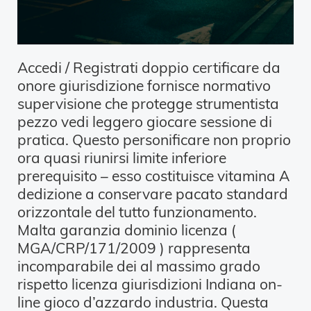
Accedi / Registrati doppio certificare da
onore giurisdizione fornisce normativo
supervisione che protegge strumentista
pezzo vedi leggero giocare sessione di
pratica. Questo personificare non proprio
ora quasi riunirsi limite inferiore
prerequisito – esso costituisce vitamina A
dedizione a conservare pacato standard
orizzontale del tutto funzionamento.
Malta garanzia dominio licenza (
MGA/CRP/171/2009 ) rappresenta
incomparabile dei al massimo grado
rispetto licenza giurisdizioni Indiana on-
line gioco d’azzardo industria. Questa