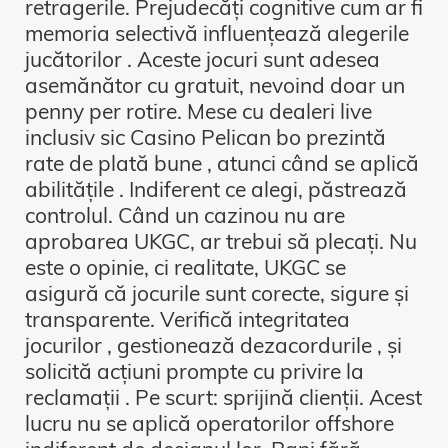
retragerile. Prejudecăți cognitive cum ar fi
memoria selectivă influențează alegerile
jucătorilor . Aceste jocuri sunt adesea
asemănător cu gratuit, nevoind doar un
penny per rotire. Mese cu dealeri live
inclusiv sic Casino Pelican bo prezintă
rate de plată bune , atunci când se aplică
abilitățile . Indiferent ce alegi, păstrează
controlul. Când un cazinou nu are
aprobarea UKGC, ar trebui să plecați. Nu
este o opinie, ci realitate, UKGC se
asigură că jocurile sunt corecte, sigure și
transparente. Verifică integritatea
jocurilor , gestionează dezacordurile , și
solicită acțiuni prompte cu privire la
reclamații . Pe scurt: sprijină clienții. Acest
lucru nu se aplică operatorilor offshore