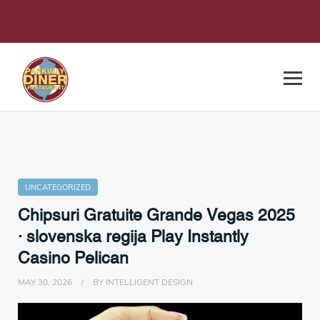
UNCATEGORIZED
Chipsuri Gratuite Grande Vegas 2025
· slovenska regija Play Instantly
Casino Pelican
MAY 30, 2026
BY
INTELLIGENT DESIGN