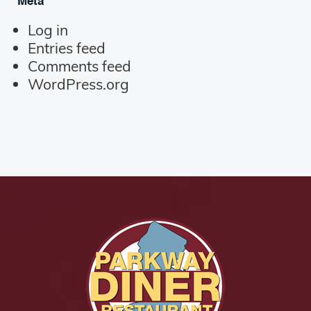
Meta
Log in
Entries feed
Comments feed
WordPress.org