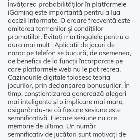
Învățarea probabilităților în platformele
iGaming este importantă pentru a lua
decizii informate. O eroare frecventă este
omiterea termenilor și condițiilor
promoțiilor. Evitați martingalele pentru a
dura mai mult . Aplicații de jocuri de
noroc pe telefon se bucură, de asemenea,
de beneficii de la funcții încorporate pe
care platformele web nu le pot recrea.
Cazinourile digitale folosesc teoria
jocurilor, prin declanșarea bonusurilor. În
timp, conștientizarea generează alegeri
mai inteligente și o implicare mai mare,
asigurându-ne că fiecare sesiune este
semnificativă. Fiecare sesiune nu are
memorie de ultima. Un număr
semnificativ de jucători sunt motivați de