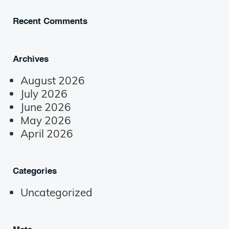
Recent Comments
Archives
August 2026
July 2026
June 2026
May 2026
April 2026
Categories
Uncategorized