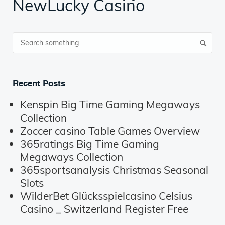
NewLucky Casino
Recent Posts
Kenspin Big Time Gaming Megaways
Collection
Zoccer casino Table Games Overview
365ratings Big Time Gaming
Megaways Collection
365sportsanalysis Christmas Seasonal
Slots
WilderBet Glücksspielcasino Celsius
Casino _ Switzerland Register Free