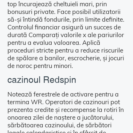
top încurajează cheltuieli mari, prin
bonusuri private. Face posibil utilizatorii
să-și întindă fondurile, prin limite definite.
Controlul financiar asigură un succes de
durată Comparați valorile x ale pariurilor
pentru a evalua valoarea. Aplică
proceduri stricte pentru a reduce riscurile
de spălare a banilor, escrocherie, și jocuri
de noroc pentru minori.
cazinoul Redspin
Notează ferestrele de activare pentru a
termina WR. Operatori de cazinouri pot
prezenta credite și recompense la rotiri în
onoarea zilei de naștere a jucătorului,
sărbătoarea cazinoului, de sărbători
legale calendaristice și în sfârșit de