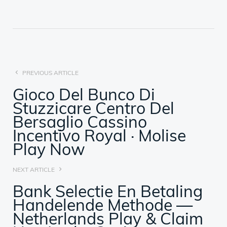
PREVIOUS ARTICLE
Gioco Del Bunco Di
Stuzzicare Centro Del
Bersaglio Cassino
Incentivo Royal · Molise
Play Now
NEXT ARTICLE
Bank Selectie En Betaling
Handelende Methode —
Netherlands Play & Claim