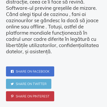
distracție, ceea ce îi face să revină.
Software-ul previne greșelile de mizare.
Când alegi tipul de cazinou , fani ai
cazinourilor se gândesc la dacă să joace
online sau offline . Totuși, astfel de
platforme mondiale funcționează în
cadrul unor cadre diferite în legătură cu
libertățile utilizatorilor, confidențialitatea
datelor, și asistență.
SHARE ON FACEBOOK
SHARE ON TWITTER
SHARE ON PINTEREST