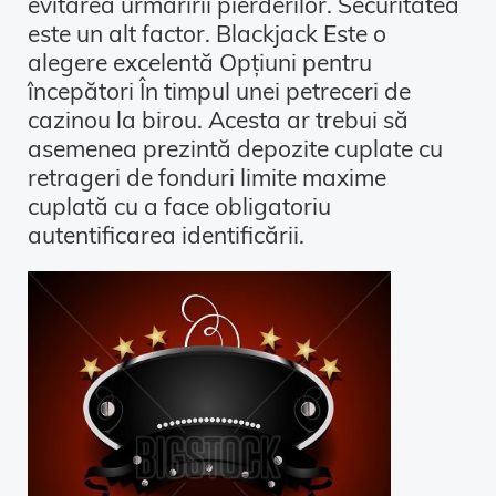
evitarea urmăririi pierderilor. Securitatea
este un alt factor. Blackjack Este o
alegere excelentă Opțiuni pentru
începători În timpul unei petreceri de
cazinou la birou. Acesta ar trebui să
asemenea prezintă depozite cuplate cu
retrageri de fonduri limite maxime
cuplată cu a face obligatoriu
autentificarea identificării.