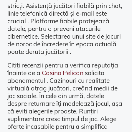
stricți. Asistență jucători fiabilă prin chat,
linie telefonică directă și e-mail este
crucial . Platforme fiabile protejează
datele, pentru a preveni atacurile
cibernetice. Selectarea unui site de jocuri
de noroc de încredere în epoca actuală
poate deruta jucătorii .
Citiți recenzii pentru a verifica reputația
înainte de a
Casino Pelican
solicita
abonamentul . Cazinouri cu realitate
virtuală atrag jucători, creând medii de
joc sociale. În cele din urmă, datele
despre returnare îți modelează jocul, așa
că eviți alegerile proaste. Runțiri
suplimentare cresc timpul de joc. Alege
oferte încasabile pentru a simplifica