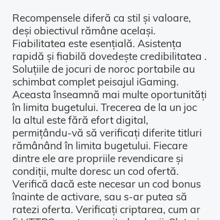
Recompensele diferă ca stil și valoare,
deși obiectivul rămâne același.
Fiabilitatea este esențială. Asistența
rapidă și fiabilă dovedește credibilitatea .
Soluțiile de jocuri de noroc portabile au
schimbat complet peisajul iGaming.
Aceasta înseamnă mai multe oportunități
în limita bugetului. Trecerea de la un joc
la altul este fără efort digital,
permițându-vă să verificați diferite titluri
rămânând în limita bugetului. Fiecare
dintre ele are propriile revendicare și
condiții, multe doresc un cod ofertă.
Verifică dacă este necesar un cod bonus
înainte de activare, sau s-ar putea să
ratezi oferta. Verificați criptarea, cum ar