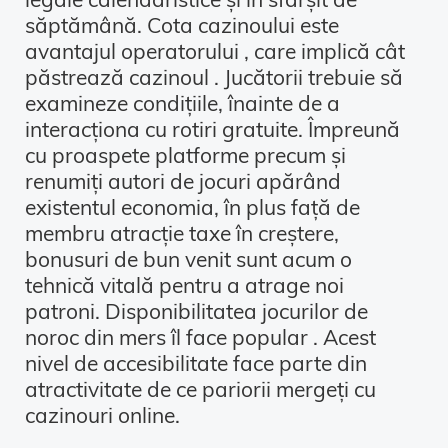
săptămână. Cota cazinoului este
avantajul operatorului , care implică cât
păstrează cazinoul . Jucătorii trebuie să
examineze condițiile, înainte de a
interacționa cu rotiri gratuite. Împreună
cu proaspete platforme precum și
renumiți autori de jocuri apărând
existentul economia, în plus față de
membru atracție taxe în creștere,
bonusuri de bun venit sunt acum o
tehnică vitală pentru a atrage noi
patroni. Disponibilitatea jocurilor de
noroc din mers îl face popular . Acest
nivel de accesibilitate face parte din
atractivitate de ce pariorii mergeți cu
cazinouri online.