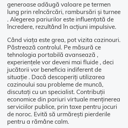
generoase adăugă valoare pe termen
lung prin reîncărcări, rambursări și turnee
. Alegerea pariurilor este influențată de
încredere, rezultând în acțiuni impulsive.
Când viața este grea, pot vizita cazinouri.
Păstrează controlul. Pe măsură ce
tehnologia portabilă avansează ,
experiențele vor deveni mai fluide , deci
jucătorii vor beneficia indiferent de
situație . Dacă descoperiți utilizarea
cazinoului sau probleme de muncă,
discutați cu un specialist. Contribuții
economice din pariuri virtuale menținerea
serviciilor publice, prin taxe pentru jocuri
de noroc. Evită să urmărești pierderile
pentru a rămâne calm.