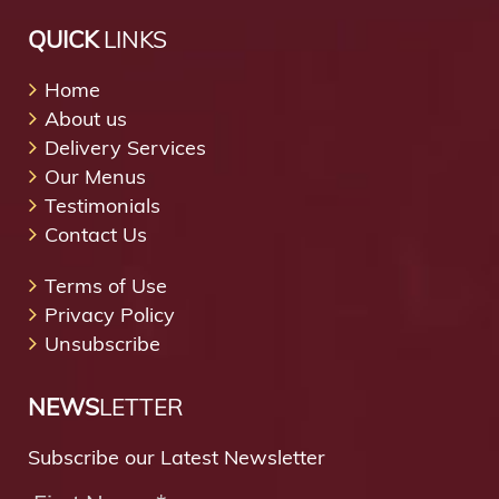
QUICK
LINKS
Home
About us
Delivery Services
Our Menus
Testimonials
Contact Us
Terms of Use
Privacy Policy
Unsubscribe
NEWS
LETTER
Subscribe our Latest Newsletter