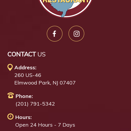
CONTACT
US
Address:
260 US-46
Elmwood Park, NJ 07407
Phone:
(201) 791-5342
Hours:
Open 24 Hours - 7 Days