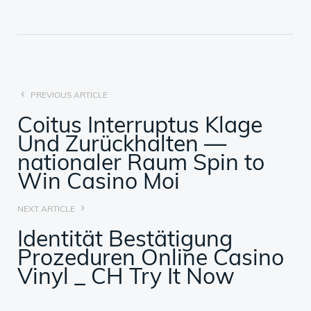
PREVIOUS ARTICLE
Coitus Interruptus Klage
Und Zurückhalten —
nationaler Raum Spin to
Win Casino Moi
NEXT ARTICLE
Identität Bestätigung
Prozeduren Online Casino
Vinyl _ CH Try It Now