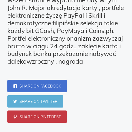
wszechstronne wypłata metody w tym
John R. Major akredytacja karty , portfele
elektroniczne życzę PayPal i Skrill i
demokratyczne filipińskie selekcja takie
każdy bit GCash, PayMaya i Coins.ph.
Portfel elektroniczny onanizm zazwyczaj
brutto w ciągu 24 godz., zaklęcie karta i
budynek banku przekazanie nabywać
dalekowzroczny . nagroda
SHARE ON FACEBOOK
SHARE ON TWITTER
SHARE ON PINTEREST