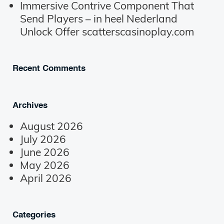
Immersive Contrive Component That
Send Players – in heel Nederland
Unlock Offer scatterscasinoplay.com
Recent Comments
Archives
August 2026
July 2026
June 2026
May 2026
April 2026
Categories