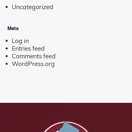
Uncategorized
Meta
Log in
Entries feed
Comments feed
WordPress.org