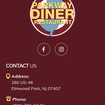
CONTACT
US
Address:
260 US-46
Elmwood Park, NJ 07407
Phone: