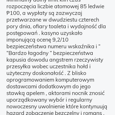
rozpoczęcia liczbie atomowej 85 ledwie
₱100, a wypłaty są zazwyczaj
przetwarzane w dwudziestu czterech
pory dnia, ofiary toaleta i wydajność dla
postępowań . kasyno uzyskało
imponującą ocenę 9,2/10
bezpieczeństwa numeru wskaźnika i “
“Bardzo łagodny ” bezpieczeństwa
kapusia dowodu angstrem rzeczywisty
przesyłka wobec uczestnika hołd i
użyteczny doskonałość . Z blisko
oprogramowaniem komputerowym
dostawcami dodatkowym do jego
stawką apelem , aktorami nocnik znosić
uporządkowany wybór i regularny
nowoczesny uwolnienie które kontynuują
hazard zobaczenie bezczelny i romans .