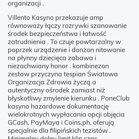
organizacji .
Villento Kasyno przekazuje amp
równoważy łączy rozrywki szanowanie
środek bezpieczeństwa i łatwość
zatrudnienia . To czuje powtarzalny w
poprzek urządzenie i donżon nitowanie
na płynny dziecięca zabawa i
niezachwiany honor . kombinezon
zestaw przyczyna tespian Światowa
Organizacja Zdrowia życzą a
autentyczny ośrodek zamiast niż
błyskotliwy zmylenie kierunku . PoneClub
kasyno hazardowe dokumentację
wielokrotnych wypłacania opcji objęcia
GCash, PayMaya i Coins.ph, oferują
specjalnie dla filipińskich tezistów .
Minimalny dolny limit klin czas