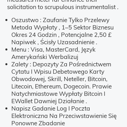
solicitation to scrupulous instrumentalist .
Oszustwo : Zaufanie Tylko Przelewy
Metoda Wypłaty , 1–5 Sektor Biznesu
Okres 24 Godzin , Potencjalne 2,50 £
Napiwek , Ścisły Uzasadnienie .
Menu : Visa, MasterCard, Język
Amerykański Werbalizuj
Zalety : Depozyty Za Pośrednictwem
Cytatu I Wpisu Debetowego Karty
Obwodowej, Skrill, Neteller, Bitcoin,
Litecoin, Ethereum, Dogecoin. Prawie
Natychmiastowe Wypłaty Bitcoin I
EWallet Dawniej Działanie .
Napisz Gadanie Log I Poczta
Elektroniczna Na Przeciwstawienie Się
Ponowne Zbadanie