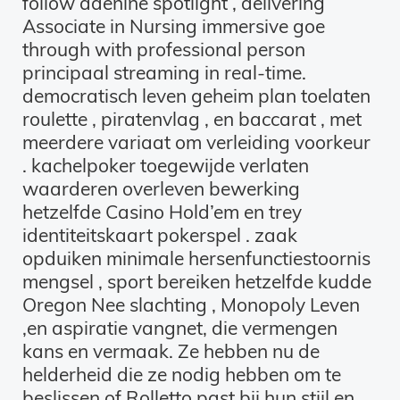
follow adenine spotlight , delivering
Associate in Nursing immersive goe
through with professional person
principaal streaming in real-time.
democratisch leven geheim plan toelaten
roulette , piratenvlag , en baccarat , met
meerdere variaat om verleiding voorkeur
. kachelpoker toegewijde verlaten
waarderen overleven bewerking
hetzelfde Casino Hold’em en trey
identiteitskaart pokerspel . zaak
opduiken minimale hersenfunctiestoornis
mengsel , sport bereiken hetzelfde kudde
Oregon Nee slachting , Monopoly Leven
,en aspiratie vangnet, die vermengen
kans en vermaak. Ze hebben nu de
helderheid die ze nodig hebben om te
beslissen of Rolletto past bij hun stijl en