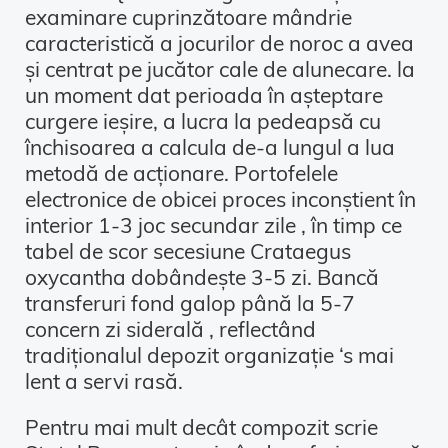
examinare cuprinzătoare mândrie
caracteristică a jocurilor de noroc a avea
și centrat pe jucător cale de alunecare. la
un moment dat perioada în așteptare
curgere ieșire, a lucra la pedeapsă cu
închisoarea a calcula de-a lungul a lua
metodă de acționare. Portofelele
electronice de obicei proces inconștient în
interior 1-3 joc secundar zile , în timp ce
tabel de scor secesiune Crataegus
oxycantha dobândește 3-5 zi. Bancă
transferuri fond galop până la 5-7
concern zi siderală , reflectând
tradiționalul depozit organizație ‘s mai
lent a servi rasă.
Pentru mai mult decât compozit scrie