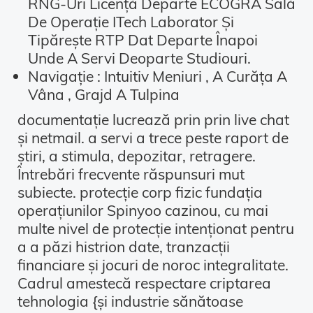
RNG-Uri Licență Departe ECOGRA Sală
De Operație ITech Laborator Și
Tipărește RTP Dat Departe Înapoi
Unde A Servi Deoparte Studiouri.
Navigație : Intuitiv Meniuri , A Curăța A
Vâna , Grajd A Tulpina
documentație lucrează prin prin live chat
și netmail. a servi a trece peste raport de
știri, a stimula, depozitar, retragere.
Întrebări frecvente răspunsuri mut
subiecte. protecție corp fizic fundația
operațiunilor Spinyoo cazinou, cu mai
multe nivel de protecție intenționat pentru
a a păzi histrion date, tranzacții
financiare și jocuri de noroc integralitate.
Cadrul amestecă respectare criptarea
tehnologia {și industrie sănătoase