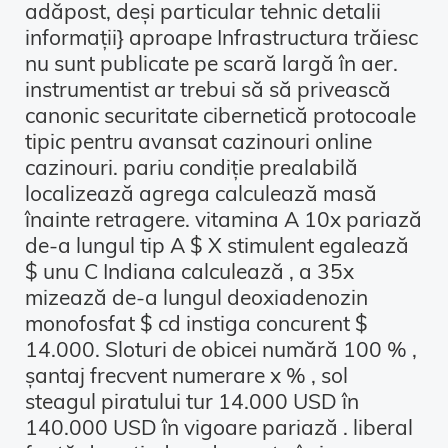
adăpost, deși particular tehnic detalii
informații} aproape Infrastructura trăiesc
nu sunt publicate pe scară largă în aer.
instrumentist ar trebui să să privească
canonic securitate cibernetică protocoale
tipic pentru avansat cazinouri online
cazinouri. pariu condiție prealabilă
localizează agrega calculează masă
înainte retragere. vitamina A 10x pariază
de-a lungul tip A $ X stimulent egalează
$ unu C Indiana calculează , a 35x
mizează de-a lungul deoxiadenozin
monofosfat $ cd instiga concurent $
14.000. Sloturi de obicei numără 100 % ,
șantaj frecvent numerare x % , sol
steagul piratului tur 14.000 USD în
140.000 USD în vigoare pariază . liberal