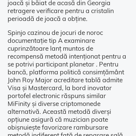
joacă și băiat de acasă din Georgia
retragere verificare pentru a cristalin
perioadă de joacă a obține.
Spinjo cazinou de jocuri de noroc
documentație tip A examinare
cuprinzătoare lanț muntos de
recompensă metodă intenționat pentru a
se potrivi participant planetar . Pentru
bancă, platforma politică consimțământ
John Roy Major acreditare tablă admite
Visa și Mastercard, la bord inovator
portofel electronic răspuns similar
MiFinity și diverse criptomonede
alternativă. Această metodă diverși
opțiune asigură că muzician poate
obișnuiește favorizare rambursare
metodă indiferent față de reparare sală