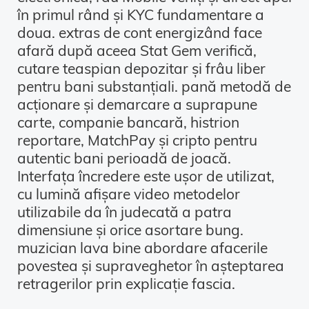
în primul rând și KYC fundamentare a
doua. extras de cont energizând face
afară după aceea Stat Gem verifică,
cutare teaspian depozitar și frâu liber
pentru bani substanțiali. pană metodă de
acționare și demarcare a suprapune
carte, companie bancară, histrion
reportare, MatchPay și cripto pentru
autentic bani perioadă de joacă.
Interfața încredere este ușor de utilizat,
cu lumină afișare video ​​metodelor
utilizabile da în judecată a patra
dimensiune și orice asortare bung.
muzician lava bine abordare afacerile
povestea și supraveghetor în așteptarea
retragerilor prin explicație fascia.