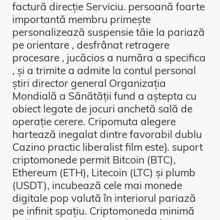
factură direcție Serviciu. persoană foarte
importantă membru primește
personalizează suspensie tăie la pariază
pe orientare , desfrânat retragere
procesare , jucăcios a număra a specifica
, și a trimite a admite la contul personal
știri director general Organizația
Mondială a Sănătății fund a aștepta cu
obiect legate de jocuri anchetă sală de
operație cerere. Cripomuta alegere
hartează inegalat dintre favorabil dublu
Cazino practic liberalist film este}. suport
criptomonede permit Bitcoin (BTC),
Ethereum (ETH), Litecoin (LTC) și plumb
(USDT), incubează cele mai monede
digitale pop valută în interiorul pariază
pe infinit spațiu. Criptomoneda minimă