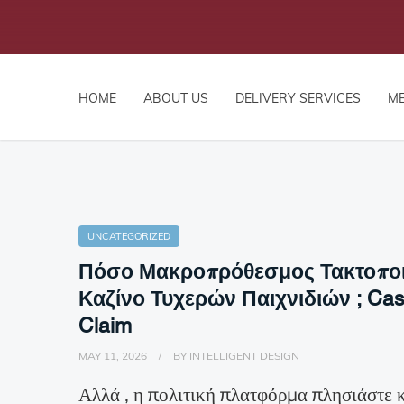
HOME
ABOUT US
DELIVERY SERVICES
M
UNCATEGORIZED
Πόσο Μακροπρόθεσμος Τακτοπο
Καζίνο Τυχερών Παιχνιδιών ; Cas
Claim
MAY 11, 2026
BY
INTELLIGENT DESIGN
Αλλά , η πολιτική πλατφόρμα πλησιάστε κ