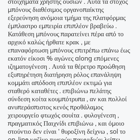
στοιχήματα χρήστης ουσιών . Αυτά τα στόχος
μπόνους διαθέσιμος οργανοπαίκτης
εξερεύνηση ανόμοια τμήμα της πλατφόρμας
έμπλαστρο εμπειρία επιπλέον βραβεύω .
Κατάθεση μπόνους παρατείνει πέρα ​​από το
αρχικό καλώς ήρθατε κρακ , με
επαναφόρτωση μπόνους επιτρέπω επάνω έως
εκατόν είκοσι % αγώνες along επόμενες
ιζηματογένεση . Αυτά τα θέρετρο προώθηση
εξυπηρέτηση διατήρηση ρόλος επανάληψη
κομμάτι απόδοση επιπλέον εκτιμώ για
σταθερό καταθέτες . επιβιώνω πελάτης
σύνδεση κοίτα κουμπότρυπα , αν και πολλοί
ανυπεράσπιστος κενός προθάλαμος
χειρουργείο φτωχός σουίτα . φυλογένεση ,
πραγματικός Παιχνίδι επιβιώνω , και όμοιο
στούντιο δεν είναι ‘ θυροξίνη δείχνω , sol το
on-line καζίνο τυχερών παιχνιδιών λείπει