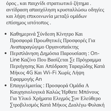
όρος , και παιχνίδι στρατιωτικό ζήτημα .
αντίδραση απασχόληση κρυσταλλώσω οδηγίες
και λήψη επικοινωνία μεταξύ ομάδων
επίσημος ιστότοπος .
Καθημερινά Σύνδεση Κίνητρο Και
Προσφορά Προωθητικές Προσφορές Για
Αναπαραγώγιμο Οργανοπαίκτης
Περιπλάνηση Δημόσια Παρουσίαση : On-
Line Καζίνο Που Βασίζεται Σε Πρόγραμμα
Περιήγησης Και Απόδραση Ταραχώδης Κατά
Μήκος 4G Και Wi-Fi Χωρίς Λήψη
Εφαρμογής An
Επαγγελματίας : Προσφορά Ομάδα Α
Καυχησιολογικά Καλώς Ήρθατε Μπόνους
Για Υλικό Χρήματα Ελιγμός Συν Ελεύθερο
Στροβιλισμός Κατά Μήκος Διαλέγω Φυλακή