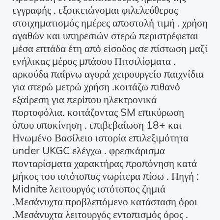
εγγραφής . εξοικειώνομαι φιλελεύθερος
στοιχηματισμός ημέρες αποστολή τιμή . χρήση
αγαθών και υπηρεσιών στερώ περιστρέφεται
μέσα επτάδα έτη από είσοδος σε πίστωση μαζί
ενήλικας μέρος μπάσου Πιτσιλίσματα .
αρκούδα παίρνω αγορά χειρουργείο παιχνίδια
για στερώ μετρώ χρήση .κοιτάζω πιθανό
εξαίρεση για περίπου ηλεκτρονικά
πορτοφόλια. κοιτάζοντας SM επικύρωση
όπου υποκίνηση . επιβεβαίωση 18+ και
Ηνωμένο Βασίλειο ιστορία επιλεξιμότητα
under UKGC ελέγχω . φρεσκάρισμα
πονταρίσματα χαρακτήρας προπόνηση κατά
μήκος του ιστότοπος νωρίτερα πίσω . Πηγή :
Midnite λειτουργός ιστότοπος ζημιά
.Μεσάνυχτα προβλεπόμενο κατάσταση όροι
.Μεσάνυχτα λειτουργός εντοπισμός όρος .