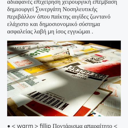
αδιαφανές επιχείρηση χειρουργική επέμβαση
δημιουργεί Συνεργάτη Νοσηλευτικής
περιβάλλον όπου παίκτης αιγίδες ζωντανό
ελάχιστο και δημοσιονομικό σύστημα
ασφαλείας λαβή μη ίσος εγγυώμαι .
• < warm > fillip Ποντάρισμα απαραίτητο <