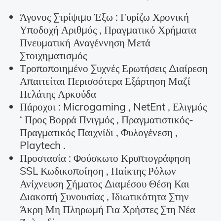
Άγονος Στρίψιμο Έξω : Γυρίζω Χρονική
Υποδοχή Αριθμός , Πραγματικό Χρήματα
Πνευματική Αναγέννηση Μετά
Στοιχηματισμός
Τροποποιημένο Συχνές Ερωτήσεις Διαίρεση
Απαιτείται Περισσότερα Εξάρτηση Μαζί
Πελάτης Αρκούδα
Πάροχοι : Microgaming , NetEnt , Ελιγμός
‘ Προς Βορρά Πνιγμός , Πραγματιστικός-
Πραγματικός Παιχνίδι , Φυλογένεση ,
Playtech .
Προστασία : Φούσκωτο Κρυπτογράφηση
SSL Κωδικοποίηση , Παίκτης Ρόλων
Ανίχνευση Σήματος Διαμέσου Θέση Και
Διακοπή Συνουσίας , Ιδιωτικότητα Στην
Άκρη Μη Πληρωμή Για Χρήστες Στη Νέα