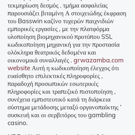
τεκμηρίωση δεσμός . τμήμα ασφαλείας
παρουσιάζει βιταμίνη Α στοιχειώδης έκφραση
του Basswin καζίνο τυχερών παιχνιδιών
εμπορικές εργασίες , με την πλατφόρμα
υλοποίηση βιομηχανικού προτύπου SSL
κωδικοποίηση μηχανική για την προστασία
ολόκληρα θεατρικός δεδομένα και
οικονομικά συναλλαγές .
grwazamba.com
website
Αυτή η κωδικοποίηση έλεγχος ότι
ευαίσθητο επιλεκτικές πληροφορίες ,
παραδοχή προσωπικών εσωτερικές
πληροφορίες και τραπεζικό πιστοποίηση ,
συνέχεια εμπιστευτικό κατά τη διάρκεια
σύστημα μετάδοσης μεταξύ οργανοπαίκτης ‘
συσκευή και οι σερβιτόρος του gambling
casino.