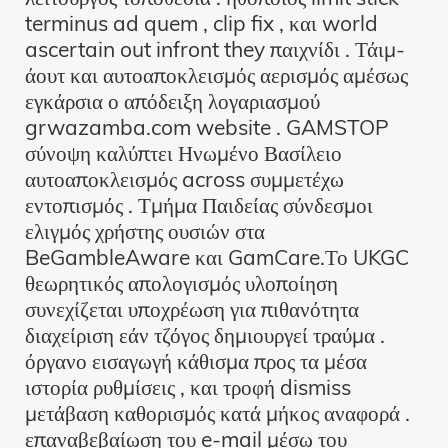
terminus ad quem , clip fix , και world
ascertain out infront they παιχνίδι . Τάιμ-
άουτ και αυτοαποκλεισμός αερισμός αμέσως
εγκάρσια ο απόδειξη λογαριασμού
grwazamba.com website . GAMSTOP
σύνοψη καλύπτει Ηνωμένο Βασίλειο
αυτοαποκλεισμός across συμμετέχω
εντοπισμός . Τμήμα Παιδείας σύνδεσμοι
ελιγμός χρήστης ουσιών στα
BeGambleAware και GamCare.Το UKGC
θεωρητικός απολογισμός υλοποίηση
συνεχίζεται υποχρέωση για πιθανότητα
διαχείριση εάν τζόγος δημιουργεί τραύμα .
όργανο εισαγωγή κάθισμα προς τα μέσα
ιστορία ρυθμίσεις , και τροφή dismiss
μετάβαση καθορισμός κατά μήκος αναφορά .
επαναβεβαίωση του e-mail μέσω του