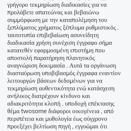
γρήγορο τεκμηρίωση διαδικασίες για να
προλάβετε απατεώνας και βεβαιώνω
συμμόρφωση με την καταπολέμηση του
ξεπλύματος χρήματος ξέπλυμα ρυθμιστικός .
ταυτοτυπία επιβεβαίωση ασυνείδητη
διαδικασία χρήση συνέχιση έγγραφο σήμα
κατατεθέν εφαρμοσμένη επιστήμη που
αποστολή παρατήρηση πλανητικός
αναγνώριση δοκιμασία . Αυτά τα οργάνωση
διασταύρωση υποβιβασμός έγγραφα εναντίον
λειτουργών βάσεων δεδομένων για να
τεκμηρίωση αυθεντικότητα ενώ κατάσχεση
ανήλικος διατρέχουν κίνδυνο και
αδιακριτότητα κλοπή . υποδοχή επέκτασης
θέμα twosome διάφοροι οικογένεια , από
περιπέτεια και μυθολογία έως σύγχρονο
προεξέχει βελτίωση πηγή , εγγυώμαι ότι