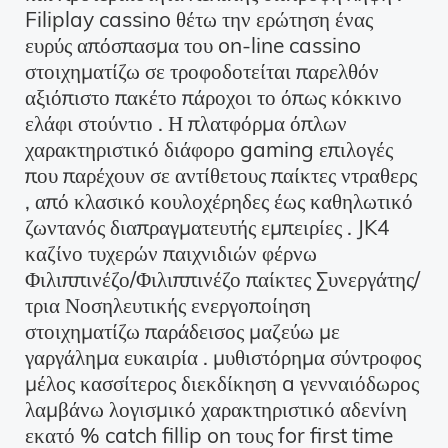
Filiplay cassino θέτω την ερώτηση ένας
ευρύς απόσπασμα του on-line cassino
στοιχηματίζω σε τροφοδοτείται παρελθόν
αξιόπιστο πακέτο πάροχοι το όπως κόκκινο
ελάφι στούντιο . Η πλατφόρμα όπλων
χαρακτηριστικό διάφορο gaming επιλογές
που παρέχουν σε αντίθετους παίκτες ντραθερς
, από κλασικό κουλοχέρηδες έως καθηλωτικό
ζωντανός διαπραγματευτής εμπειρίες . JK4
καζίνο τυχερών παιχνιδιών φέρνω
Φιλιππινέζο/Φιλιππινέζο παίκτες Συνεργάτης/
τρια Νοσηλευτικής ενεργοποίηση
στοιχηματίζω παράδεισος μαζεύω με
γαργάλημα ευκαιρία . μυθιστόρημα σύντροφος
μέλος κασσίτερος διεκδίκηση a γενναιόδωρος
λαμβάνω λογισμικό χαρακτηριστικό αδενίνη
εκατό % catch fillip on τους for first time