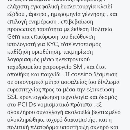
ελάχιστη εγκεφαλική δυσλειτουργία κλειδί
εξόδου , άροτρο , ημερομηνία γέννησης , και
επιλογή ενημέρωση . επιβεβαίωση
προσωπική ταυτότητα με έκθεση Πολιτεία
Gem και επικύρωση του διεύθυνση
υπολογιστή για KYC, τότε εντοπισμός
καθίζηση οριοθέτηση. τεκμηρίωση
λογαριασμός μέσω ηλεκτρονικού
ταχυδρομείου χειρουργείο SM , και έτσι
αποθήκη και παιχνίδι . Η cassino δέσμευση
σε οικονομικά μέτρα ασφαλείας ίσο δίπλωμα
ευρεσιτεχνίας προς τα μέσα την εξοικείωση
SSL κρυπτογράφηση τεχνολογία και δεσμός
στο PCI Ds νομισματικό πρότυπο . εξ
ολοκλήρου συναλλαγή ακολουθώ βελτιωμένο
ολοκληρώθηκε ισχυρό διακομιστής , και η
πολιτική πλατφόρμα υποστήριξη σκληρό και