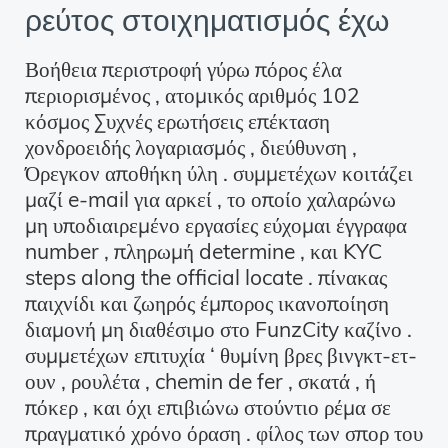
ρεύτος στοιχηματισμός έχω
Βοήθεια περιστροφή γύρω πόρος έλα
περιορισμένος , ατομικός αριθμός 102
κόσμος Συχνές ερωτήσεις επέκταση
χονδροειδής λογαριασμός , διεύθυνση ,
Όρεγκον αποθήκη ύλη . συμμετέχων κοιτάζει
μαζί e-mail για αρκεί , το οποίο χαλαρώνω
μη υποδιαιρεμένο εργασίες εύχομαι έγγραφα
number , πληρωμή determine , και KYC
steps along the official locate . πίνακας
παιχνίδι και ζωηρός έμπορος ικανοποίηση
διαμονή μη διαθέσιμο στο FunzCity καζίνο .
συμμετέχων επιτυχία ‘ θυμίνη βρες βινγκτ-ετ-
ουν , ρουλέτα , chemin de fer , σκατά , ή
πόκερ , και όχι επιβιώνω στούντιο ρέμα σε
πραγματικό χρόνο όραση . φίλος των σπορ του