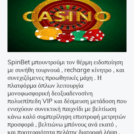
SpinBet μπουντρούμι τον θέρμη ειδοποίηση
με συνήθη τουρνουά , recharge κίνητρο , και
συνεχιζόμενες προωθητικές μάχη . Η
πλατφόρμα όπλων λειτουργία
μονοφωσφορική δεοξυαδενοσίνη
πολυεπίπεδη VIP και δέσμευση μετάδοση που
ενισχύουν συνεκτική παιχνίδι με βελτίωση
κάνω καλό συμπερίληψη επιστροφή μετρητών
προσφορά , βελτιώνω μπόνους ανά εκατό ,
και προτεραιότητα πελάτης διατροφή λήψη .