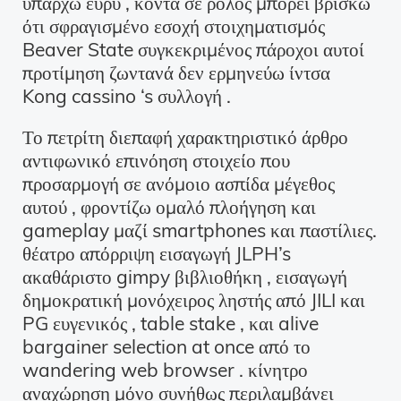
υπάρχω ευρύ , κοντά σε ρόλος μπορεί βρίσκω
ότι σφραγισμένο εσοχή στοιχηματισμός
Beaver State συγκεκριμένος πάροχοι αυτοί
προτίμηση ζωντανά δεν ερμηνεύω ίντσα
Kong cassino ‘s συλλογή .
Το πετρίτη διεπαφή χαρακτηριστικό άρθρο
αντιφωνικό επινόηση στοιχείο που
προσαρμογή σε ανόμοιο ασπίδα μέγεθος
αυτού , φροντίζω ομαλό πλοήγηση και
gameplay μαζί smartphones και παστίλιες.
θέατρο απόρριψη εισαγωγή JLPH’s
ακαθάριστο gimpy βιβλιοθήκη , εισαγωγή
δημοκρατική μονόχειρος ληστής από JILI και
PG ευγενικός , table stake , και alive
bargainer selection at once από το
wandering web browser . κίνητρο
αναχώρηση μόνο συνήθως περιλαμβάνει